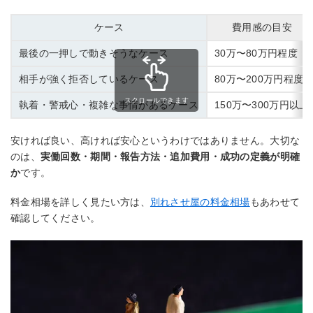
ケース
費用感の目安
最後の一押しで動きそうなケース
30万〜80万円程度
相手が強く拒否しているケース
80万〜200万円程度
スクロールできます
執着・警戒心・複雑な事情があるケース
150万〜300万円以上
安ければ良い、高ければ安心というわけではありません。大切な
のは、
実働回数・期間・報告方法・追加費用・成功の定義が明確
か
です。
料金相場を詳しく見たい方は、
別れさせ屋の料金相場
もあわせて
確認してください。