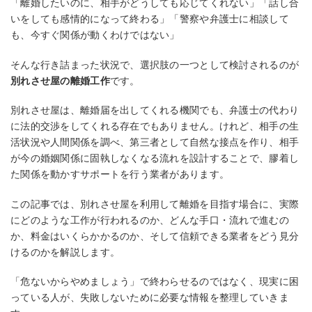
「離婚したいのに、相手がどうしても応じてくれない」「話し合
いをしても感情的になって終わる」「警察や弁護士に相談して
も、今すぐ関係が動くわけではない」
そんな行き詰まった状況で、選択肢の一つとして検討されるのが
別れさせ屋の離婚工作
です。
別れさせ屋は、離婚届を出してくれる機関でも、弁護士の代わり
に法的交渉をしてくれる存在でもありません。けれど、相手の生
活状況や人間関係を調べ、第三者として自然な接点を作り、相手
が今の婚姻関係に固執しなくなる流れを設計することで、膠着し
た関係を動かすサポートを行う業者があります。
この記事では、別れさせ屋を利用して離婚を目指す場合に、実際
にどのような工作が行われるのか、どんな手口・流れで進むの
か、料金はいくらかかるのか、そして信頼できる業者をどう見分
けるのかを解説します。
「危ないからやめましょう」で終わらせるのではなく、現実に困
っている人が、失敗しないために必要な情報を整理していきま