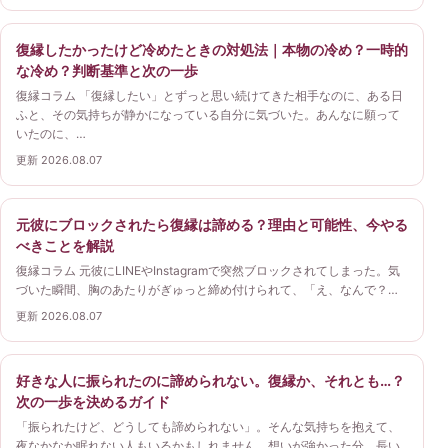
復縁したかったけど冷めたときの対処法｜本物の冷め？一時的
な冷め？判断基準と次の一歩
復縁コラム 「復縁したい」とずっと思い続けてきた相手なのに、ある日
ふと、その気持ちが静かになっている自分に気づいた。あんなに願って
いたのに、…
更新 2026.08.07
元彼にブロックされたら復縁は諦める？理由と可能性、今やる
べきことを解説
復縁コラム 元彼にLINEやInstagramで突然ブロックされてしまった。気
づいた瞬間、胸のあたりがぎゅっと締め付けられて、「え、なんで？…
更新 2026.08.07
好きな人に振られたのに諦められない。復縁か、それとも…？
次の一歩を決めるガイド
「振られたけど、どうしても諦められない」。そんな気持ちを抱えて、
夜なかなか眠れない人もいるかもしれません。想いが強かった分、長い