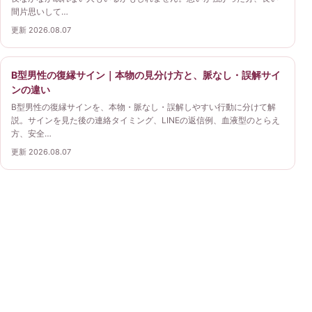
間片思いして…
更新 2026.08.07
B型男性の復縁サイン｜本物の見分け方と、脈なし・誤解サイ
ンの違い
B型男性の復縁サインを、本物・脈なし・誤解しやすい行動に分けて解
説。サインを見た後の連絡タイミング、LINEの返信例、血液型のとらえ
方、安全…
更新 2026.08.07
復縁ガイド
別れた直後、冷却期間、連絡、相手の気持ちなど、今の
状況から復縁について落ち着いて考えるための情報を案