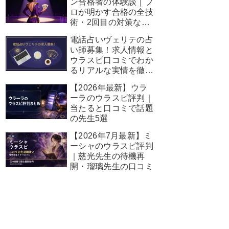
ン合格者の体験談｜プ
ロが明かす合格の全技
術・2回目の対策など
完全ガイド
電話占いヴェリテの占
い師募集！求人情報と
ウラスピ口コミでわか
るリアルな実情を徹底
解説
【2026年最新】ウラ
ーラのウラスピ評判｜
当たると口コミで話題
の先生5選
【2026年7月最新】ミ
ーシャのウラスピ評判
｜慈光先生の待機再
開・瑠璃先生の口コミ