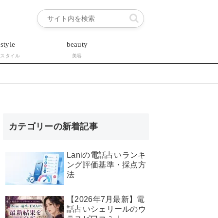
estyle
beauty
フスタイル
美容
カテゴリーの新着記事
Laniの電話占いランキ
ング評価基準・採点方
法
【2026年7月最新】電
話占いシェリールのウ