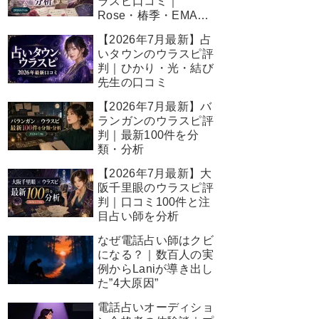
ラスピ口コミ｜
Rose・椿季・EMA先
生の結果
【2026年7月最新】占
いタウンのウラスピ評
判｜ひかり・光・結び
先生の口コミ
【2026年7月最新】バ
ランガンのウラスピ評
判｜最新100件を分
類・分析
【2026年7月最新】大
阪千里眼のウラスピ評
判｜口コミ100件と注
目占い師を分析
なぜ電話占い師はクビ
になる？｜数百人の実
例からLaniが導き出し
た”4大原因”
電話占いオーディショ