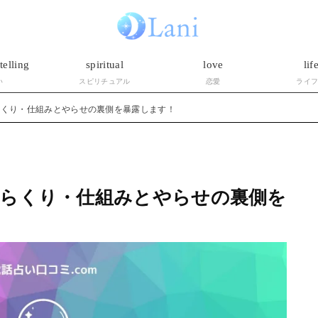
telling
spiritual
love
lif
い
スピリチュアル
恋愛
ライ
らくり・仕組みとやらせの裏側を暴露します！
からくり・仕組みとやらせの裏側を