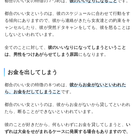
都合のいい女の特徴の７つめは、
彼のいいなりになること
です。
都合のいい女というのは、彼のスケジュールに合わせて行動をす
る傾向にありますので、彼から連絡がきたら女友達との約束をキ
ャンセルしたり、彼が突然ドタキャンをしても、彼を怒ることは
しないといわれています。
全てのことに対して、
彼のいいなりになってしまうということ
は、男性をつけあがらせてしまう原因
にもなります。
お金を出してしまう
都合のいい女の特徴の８つめは、
彼からお金がないといわれた
ら、お金をだしてしまうこと
です。
都合のいい女というのは、彼からお金がないから貸してといわれ
たら、断ることができないといわれています。
彼のことが好きだから、何もいわずにお金を貸してしまうと、
い
ずれは大金をせがまれるケースに発展する場合もありますので、