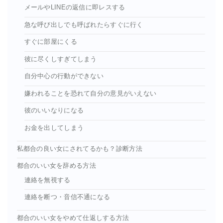
メールやLINEの返信に即レスする
急な呼び出しでも呼ばれたらすぐに行く
すぐに部屋にくる
彼に尽くしすぎてしまう
自分中心の行動ができない
嫌われることを恐れて自分の意見がいえない
彼のいいなりになる
お金を出してしまう
私都合の良い女にされてるかも？診断方法
都合のいい女を辞める方法
連絡を無視する
連絡を断つ・音信不通になる
都合のいい女をやめて仕返しする方法