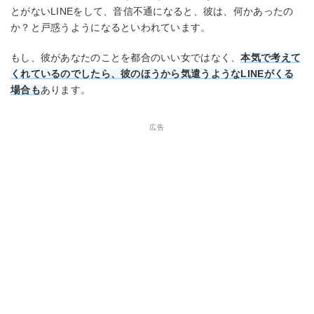
とがないLINEをして、音信不通になると、彼は、何かあったの
か？と戸惑うようになるといわれています。
もし、彼があなたのことを都合のいい女ではなく、
本気で考えて
くれているのでしたら、彼のほうから気遣うようなLINEがくる
場合も
あります。
広告