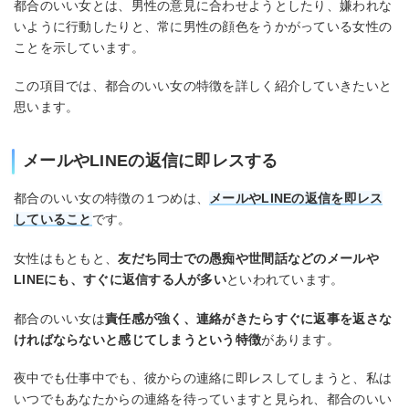
都合のいい女とは、男性の意見に合わせようとしたり、嫌われな
いように行動したりと、常に男性の顔色をうかがっている女性の
ことを示しています。
この項目では、都合のいい女の特徴を詳しく紹介していきたいと
思います。
メールやLINEの返信に即レスする
都合のいい女の特徴の１つめは、
メールやLINEの返信を即レス
していること
です。
女性はもともと、
友だち同士での愚痴や世間話などのメールや
LINEにも、すぐに返信する人が多い
といわれています。
都合のいい女は
責任感が強く、連絡がきたらすぐに返事を返さな
ければならないと感じてしまうという特徴
があります。
夜中でも仕事中でも、彼からの連絡に即レスしてしまうと、私は
いつでもあなたからの連絡を待っていますと見られ、都合のいい