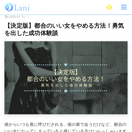
ホーム
恋愛
【決定版】都合のいい女をやめる方法！勇気を出した成功体験
2023.07.11
【決定版】都合のいい女をやめる方法！勇気
を出した成功体験談
彼からいつも夜に呼びだされる、彼の家で会うだけなど、都合の
いい女になってしまっていると感じている方はいらっしゃいます