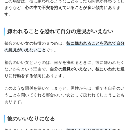
この場合は、彼に嫌われるようなことをしたら関係が終わってし
まうなど、
心の中で不安を抱えていることが多い傾向
にありま
す。
嫌われることを恐れて自分の意見がいえない
都合のいい女の特徴の６つめは、
彼に嫌われることを恐れて自分
の意見がいえないこと
です。
都合のいい女というのは、何かを決めるときに、彼に嫌われたく
ないからという理由で、
自分の意見がいえない、彼にいわれた通
りに行動をする傾向
にあります。
このような関係を築いてしまうと、男性からは、嫌でも自分のい
うことを聞いてくれる都合のいい女として扱われてしまうことも
あります。
彼のいいなりになる