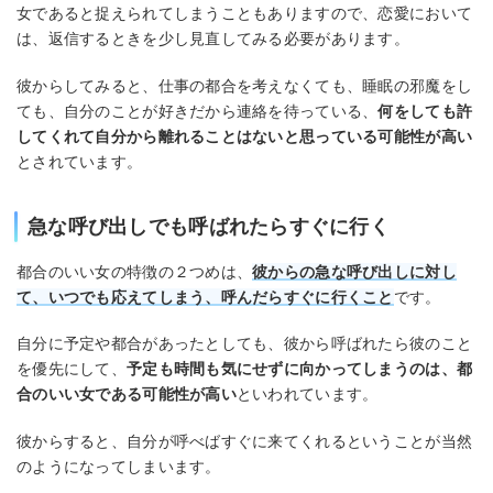
女であると捉えられてしまうこともありますので、恋愛において
は、返信するときを少し見直してみる必要があります。
彼からしてみると、仕事の都合を考えなくても、睡眠の邪魔をし
ても、自分のことが好きだから連絡を待っている、
何をしても許
してくれて自分から離れることはないと思っている可能性が高い
とされています。
急な呼び出しでも呼ばれたらすぐに行く
都合のいい女の特徴の２つめは、
彼からの急な呼び出しに対し
て、いつでも応えてしまう、呼んだらすぐに行くこと
です。
自分に予定や都合があったとしても、彼から呼ばれたら彼のこと
を優先にして、
予定も時間も気にせずに向かってしまうのは、都
合のいい女である可能性が高い
といわれています。
彼からすると、自分が呼べばすぐに来てくれるということが当然
のようになってしまいます。