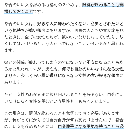
都合のいい女を辞める心構えの２つめは、
関係が終わることも覚
悟しておくこと
です。
都合のいい女は、
好きな人に嫌われたくない、必要とされたいと
いう気持ちが強い傾向
にありますが、周囲の人たちや女友達を見
たときに、全ての女性たちが、彼のいいなりになっていたり、尽
くしてばかりいるという人たちではないことが分かるかと思われ
ます。
彼との関係が終わってしまうのではないかと不安になることもあ
るかと思われますが、男性も、
何でも自分のいいなりになる女性
よりも、少しくらい思い通りにならない女性の方が好きな傾向
に
あります。
ただ、女性のわがままに振り回されることを好まない、自分のい
いなりになる女性を望むという男性も、もちろんいます。
この場合は、関係が終わることも覚悟しておく必要があります
が、怖がってばかりでは自分自身が何も変わりませんので、都合
のいい女を辞めるためには、
自分勝手になる勇気を持つことも必