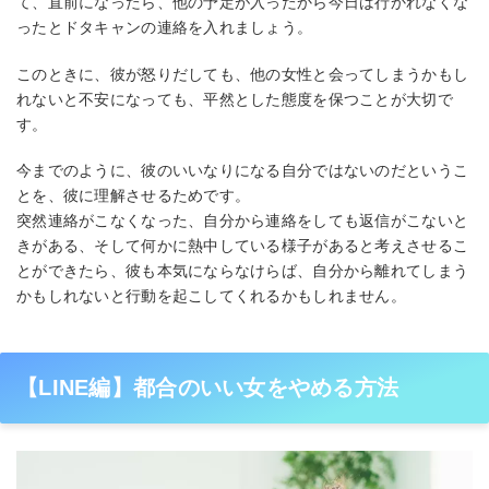
て、直前になったら、他の予定が入ったから今日は行かれなくな
ったとドタキャンの連絡を入れましょう。
このときに、彼が怒りだしても、他の女性と会ってしまうかもし
れないと不安になっても、平然とした態度を保つことが大切で
す。
今までのように、彼のいいなりになる自分ではないのだというこ
とを、彼に理解させるためです。
突然連絡がこなくなった、自分から連絡をしても返信がこないと
きがある、そして何かに熱中している様子があると考えさせるこ
とができたら、彼も本気にならなけらば、自分から離れてしまう
かもしれないと行動を起こしてくれるかもしれません。
【LINE編】都合のいい女をやめる方法