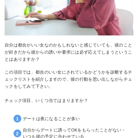
自分は都合がいい女なのかもしれないと感じていても、彼のこと
が好きだから彼からの誘いや要求には必ず応えてしまうというこ
とはありますか？
この項目では、都合のいい女にされているかどうかを診断するチ
ェックリストを紹介しますので、彼の行動を思い出しながらチェ
ックをしてみて下さい。
チェック項目、いくつ当てはまりますか？
デートは夜になることが多い
自分からデートに誘ってOKをもらったことがない・
いつも彼の予定に合わせている