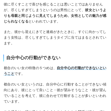
彼に尽くすことで喜びを感じることは悪いことではありません
が、尽くしすぎてしまうというのは男性にとって、
彼女というよ
りも母親と同じように見えてしまうため、女性としての魅力が感
じられなくなる
といわれています。
また、彼から迎えにきてと連絡がきたときに、すぐに向かってし
まう女性は、尽くしすぎてしまうタイプに当てはまるとされてい
ます。
自分中心の行動ができない
都合のいい女の特徴の５つめは、
自分中心の行動ができないとい
うこと
です。
都合のいい女というのは、自分中心に行動することができない傾
向にあり、彼にとって良いこと・彼が望みそうなこと・彼が望ん
でいることを考えて、彼に合わせて行動することが多いといわれ
ています。