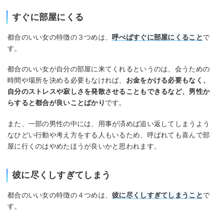
すぐに部屋にくる
都合のいい女の特徴の３つめは、
呼べばすぐに部屋にくること
で
す。
都合のいい女が自分の部屋に来てくれるというのは、会うための
時間や場所を決める必要もなければ、
お金をかける必要もなく、
自分のストレスや寂しさを発散させることもできるなど、男性か
らすると都合が良いことばかり
です。
また、一部の男性の中には、用事が済めば追い返してしまうよう
なひどい行動や考え方をする人もいるため、呼ばれても喜んで部
屋に行くのはやめたほうが良いかと思われます。
彼に尽くしすぎてしまう
都合のいい女の特徴の４つめは、
彼に尽くしすぎてしまうこと
で
す。