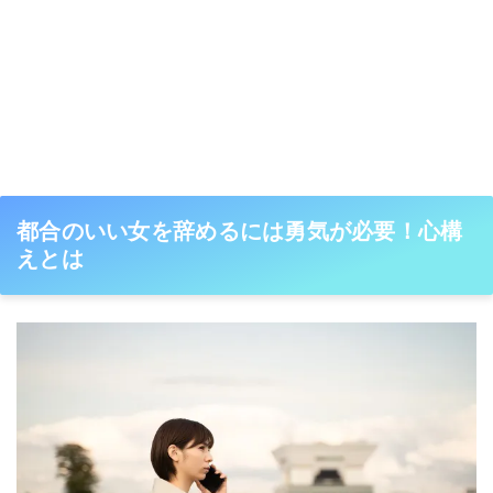
都合のいい女を辞めるには勇気が必要！心構
えとは