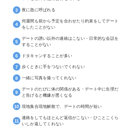
夜に急に呼ばれる
何週間も前から予定を合わせたり約束をしてデート
をしたことがない
デートの誘い以外の連絡はこない・日常的な会話を
することがない
ドタキャンすることが多い
歩くときに手をつないでくれない
一緒に写真を撮ってくれない
デートのたびに体の関係がある・デート中に生理だ
と告げると機嫌が悪くなる
現地集合現地解散で、デートの時間が短い
連絡をしてもほとんど返信がこない・ひことこくら
いしか返してくれない