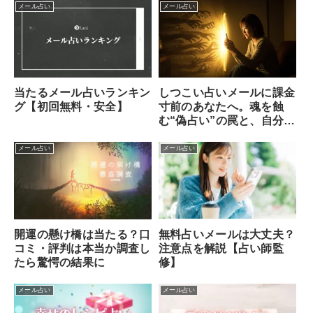
メール占い
メール占い
当たるメール占いランキン
しつこい占いメールに課金
グ【初回無料・安全】
寸前のあなたへ。魂を蝕
む“偽占い”の罠と、自分を
守る方法
メール占い
メール占い
無料占いメールは大丈夫？
開運の懸け橋は当たる？口
注意点を解説【占い師監
コミ・評判は本当か調査し
修】
たら驚愕の結果に
メール占い
メール占い