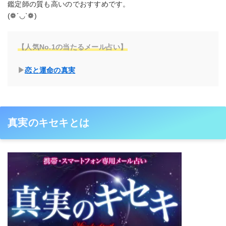
鑑定師の質も高いのでおすすめです。
(❁´◡`❁)
【人気No.1の当たるメール占い】
▶
恋と運命の真実
真実のキセキとは