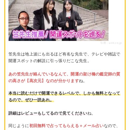
引用 :
u-nit.co.jp
笠先生は地上波にも出るほど有名な先生で、テレビや雑誌で
開運スポットの解説に引っ張りだこな先生。
あの笠先生が絡んでいるなんて、開運の架け橋の鑑定師の質
の高さが【高次元】なのが分かります
ね。
本当に読むだけで開運できるレベルで、しかも無料となって
るので、ぜひ一読あれ。
詳細はレビューもしてるので見てください
ね。
同じように
初回無料で占ってもらえる＋メール占い
なので、