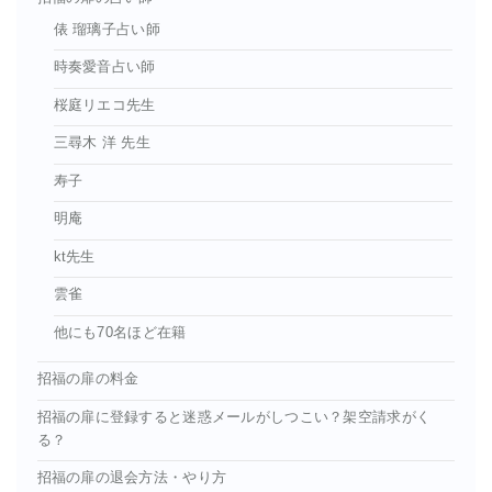
俵 瑠璃子占い師
時奏愛音占い師
桜庭リエコ先生
三尋木 洋 先生
寿子
明庵
kt先生
雲雀
他にも70名ほど在籍
招福の扉の料金
招福の扉に登録すると迷惑メールがしつこい？架空請求がく
る？
招福の扉の退会方法・やり方