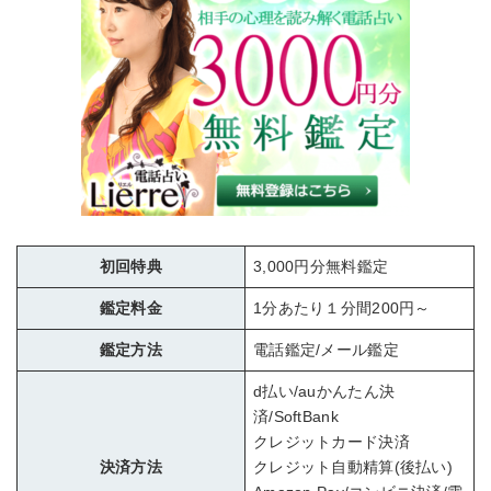
初回特典
3,000円分無料鑑定
鑑定料金
1分あたり１分間200円～
鑑定方法
電話鑑定/メール鑑定
d払い/auかんたん決
済/SoftBank
クレジットカード決済
決済方法
クレジット自動精算(後払い)