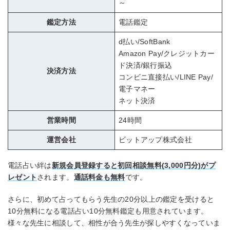
～
鑑定方法
電話鑑定
d払い/SoftBank
Amazon Pay/クレジットカー
ド決済/銀行振込
決済方法
コンビニ直接払い/LINE Pay/
電子マネー
ネット決済
営業時間
24時間
運営会社
ビットアップ株式会社
電話占い絆は
新規会員登録すると初回相談無料(3,000円分)がプ
レゼント
されます。
通話料金も無料
です。
さらに、初めて占ってもらう先生の20分以上の鑑定を受けると
10分無料になる電話占い10分無料鑑定も用意されています。
様々な先生に相談して、相性が合う先生が探しやすくなっていま