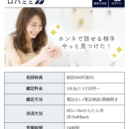
初回特典
初回500円割引
鑑定料金
1分あたり210円～
鑑定方法
電話占い/電話相談/愚痴聞き
d払い/auかんたん決
決済方法
済/SoftBank
営業時間
24時間