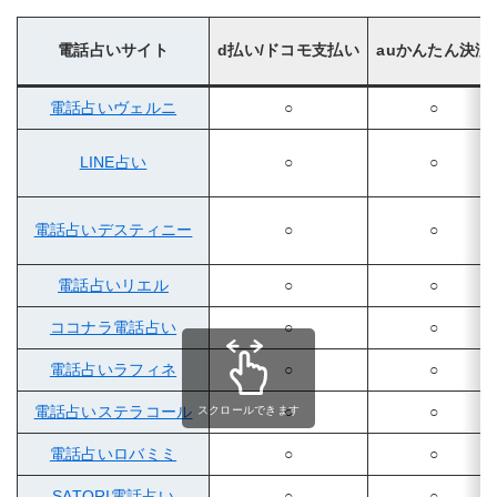
電話占いサイト
d払い/ドコモ支払い
auかんたん決済
電話占いヴェルニ
○
○
LINE占い
○
○
電話占いデスティニー
○
○
電話占いリエル
○
○
ココナラ電話占い
○
○
電話占いラフィネ
○
○
電話占いステラコール
○
○
スクロールできます
電話占いロバミミ
○
○
SATORI電話占い
○
○