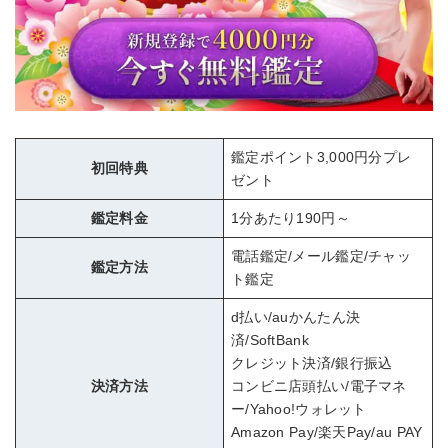
鑑定ポイント3,000円分プレ
初回特典
ゼント
鑑定料金
1分あたり190円～
電話鑑定/メール鑑定/チャッ
鑑定方法
ト鑑定
d払い/auかんたん決
済/SoftBank
クレジット決済/銀行振込
決済方法
コンビニ店頭払い/電子マネ
ー/Yahoo!ウォレット
Amazon Pay/楽天Pay/au PAY