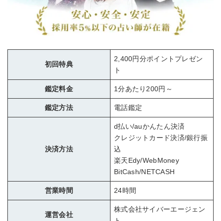
2,400円分ポイントプレゼン
初回特典
ト
鑑定料金
1分あたり200円～
鑑定方法
電話鑑定
d払い/auかんたん決済
クレジットカード決済/銀行振
決済方法
込
楽天Edy/WebMoney
BitCash/NETCASH
営業時間
24時間
株式会社サイバーエージェン
運営会社
ト