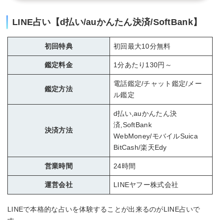
LINE占い【d払い/auかんたん決済/SoftBank】
初回特典
初回最大10分無料
鑑定料金
1分あたり130円～
電話鑑定/チャット鑑定/メー
鑑定方法
ル鑑定
d払い,auかんたん決
済,SoftBank
決済方法
WebMoney/モバイルSuica
BitCash/楽天Edy
営業時間
24時間
運営会社
LINEヤフー株式会社
LINEで本格的な占いを体験することが出来るのがLINE占いで