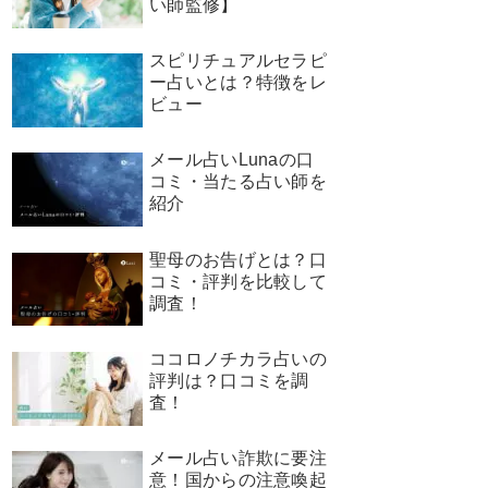
い師監修】
スピリチュアルセラピ
ー占いとは？特徴をレ
ビュー
メール占いLunaの口
コミ・当たる占い師を
紹介
聖母のお告げとは？口
コミ・評判を比較して
調査！
ココロノチカラ占いの
評判は？口コミを調
査！
メール占い詐欺に要注
意！国からの注意喚起