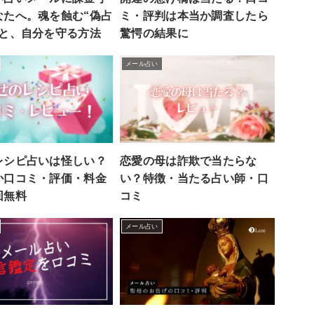
なたへ。魂を蝕む“偽占
ミ・評判は本当か調査したら
罠と、自分を守る方法
驚愕の結果に
メール占い
レシピ占いは怪しい？
恋愛の母は詐欺で当たらな
か口コミ・評価・料金
い？特徴・当たる占い師・口
回無料
コミ
メール占い