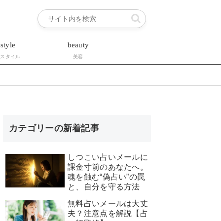
estyle
beauty
フスタイル
美容
カテゴリーの新着記事
しつこい占いメールに
課金寸前のあなたへ。
魂を蝕む“偽占い”の罠
と、自分を守る方法
無料占いメールは大丈
夫？注意点を解説【占