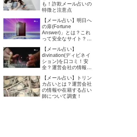
も！詐欺メール占いの
特徴と注意点
【メール占い】明日へ
の扉(Fortune
Answer)」とは？これ
って安全なサイト？運
営会社の情報や在籍す
【メール占い】
る占い師について調
divination(ディビネイ
査！
ション)を口コミ！安
全？運営会社の情報や
在籍する占い師につい
【メール占い】トリン
て調査！
カ占いとは？運営会社
の情報や在籍する占い
師について調査！