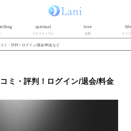
telling
spiritual
love
lif
い
スピリチュアル
恋愛
ライ
コミ・評判！ログイン/退会/料金など
コミ・評判！ログイン/退会/料金