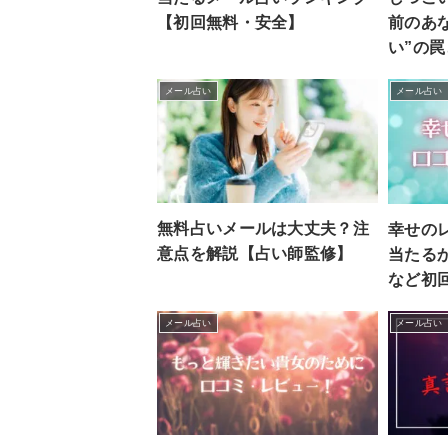
【初回無料・安全】
前のあ
い”の
メール占い
メール占い
無料占いメールは大丈夫？注
幸せの
意点を解説【占い師監修】
当たる
など初
メール占い
メール占い