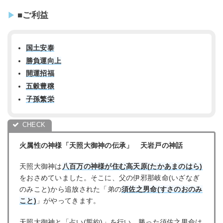
■ご利益
国土安泰
勝負運向上
開運招福
五穀豊穣
子孫繁栄
火属性の神様
「
天照大御神の伝承」 天岩戸の神話
天照大御神は
八百万の神様が住む高天原(たかあまのはら)
をおさめていました。そこに、父の伊邪那岐命(いざなぎ
のみこと)から追放された「弟の
須佐之男命(すさのおのみ
こと)
」がやってきます。
天照大御神と「占い(誓約)」を行い、勝った須佐之男命は