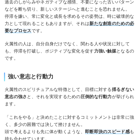
過去のしがらみやネガティブな感情、不要になった古いパターン
などを断ち切り、新しいステージへと進むことを恐れません。
停滞を嫌い、常に変化と成長を求めるその姿勢は、時に破壊的な
力として現れることもありますが、それは
新たな創造のための必
要なプロセス
です。
火属性の人は、自分自身だけでなく、関わる人や状況に対して
も、停滞を打破し、ポジティブな変化を促す
力強い触媒
となるの
です。
強い意志と行動力
火属性のスピリチュアルな特徴として、目標に対する
揺るぎない
意志の強さ
と、それを実現するための
圧倒的な行動力
が挙げられ
ます。
「これをやる」と決めたことに対するコミットメントは非常に強
く、多少の困難では決して挫けません。
頭で考えるよりも先に体が動くような、
即断即決のスピード感
も
持ち合わせています。