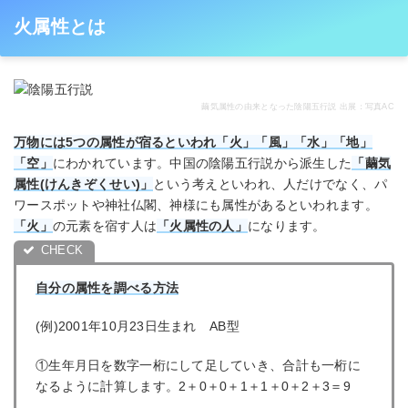
火属性とは
繭気属性の由来となった陰陽五行説
出展：写真AC
万物には5つの属性が宿るといわれ「火」「風」「水」「地」
「空」
にわかれています。中国の陰陽五行説から派生した
「繭気
属性(けんきぞくせい)」
という考えといわれ、人だけでなく、パ
ワースポットや神社仏閣、神様にも属性があるといわれます。
「火」
の元素を宿す人は
「火属性の人」
になります。
自分の属性を調べる方法
(例)2001年10月23日生まれ AB型
①生年月日を数字一桁にして足していき、合計も一桁に
なるように計算します。2＋0＋0＋1＋1＋0＋2＋3＝9