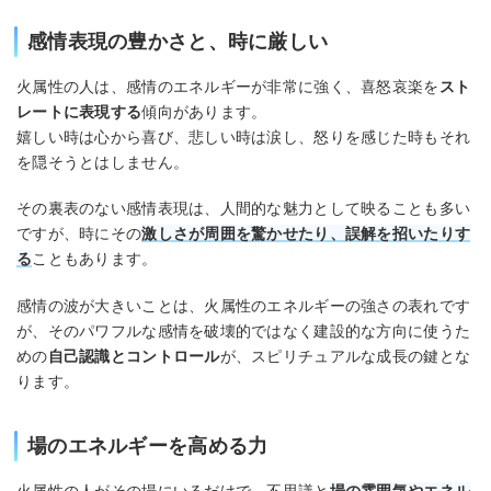
感情表現の豊かさと、時に厳しい
火属性の人は、感情のエネルギーが非常に強く、喜怒哀楽を
スト
レートに表現する
傾向があります。
嬉しい時は心から喜び、悲しい時は涙し、怒りを感じた時もそれ
を隠そうとはしません。
その裏表のない感情表現は、人間的な魅力として映ることも多い
ですが、時にその
激しさが周囲を驚かせたり、誤解を招いたりす
る
こともあります。
感情の波が大きいことは、火属性のエネルギーの強さの表れです
が、そのパワフルな感情を破壊的ではなく建設的な方向に使うた
めの
自己認識とコントロール
が、スピリチュアルな成長の鍵とな
ります。
場のエネルギーを高める力
火属性の人がその場にいるだけで、不思議と
場の雰囲気やエネル