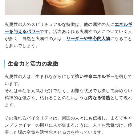
火属性の人のスピリチュアルな特徴は、他の属性の人に
エネルギ
ーを与えるパワー
です。活力あふれる火属性の人についていく人
が多く、自然と火属性の人は、
リーダーや中心的人物
になること
も多いでしょう。
生命力と活力の象徴
火属性の人は、生まれながらにして
強い生命エネルギー
を宿して
います。
それは単なる元気さだけでなく、困難な状況でも決して諦めない
精神的な強さや、枯れることのないような
内なる情熱
として現れ
ます。
その溢れるバイタリティは、周囲の人々にも伝播し、まるでキャ
ンプファイヤーの周りに人が集まるように、人々を元気づけ、停
滞した場の空気を活性化させる力を持っています。