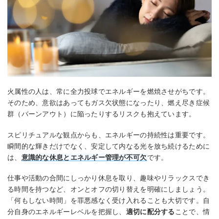
火属性の人は、常に全力投球でエネルギーを燃焼させがちです。
そのため、意欲はあってもガス欠状態になったり、燃え尽き症候
群（バーンアウト）に陥ったりするリスクも抱えています。
スピリチュアルな観点からも、エネルギーの持続性は重要です。
瞬間的な輝きだけでなく、安定して内なる光を放ち続けるために
は、
意識的な休息とエネルギー管理
が不可欠
です。
仕事や活動の合間にしっかり休息を取り、趣味やリラックスでき
る時間を持つなど、オンとオフの切り替えを明確にしましょう。
「何もしない時間」を罪悪感なく受け入れることも大切です。自
分自身のエネルギーレベルを把握し、
適切に配分する
ことで、情