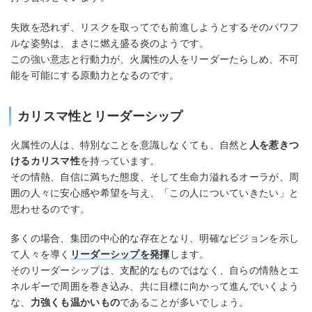
失敗を恐れず、リスクを取ってでも前進しようとするそのパワフ
ルな姿勢は、まさに燃え盛る炎のようです。
この強い意志と行動力が、火属性の人をリーダーたらしめ、不可
能を可能にする原動力となるのです。
カリスマ性とリーダーシップ
火属性の人は、特別なことを意識しなくても、自然と
人を惹きつ
けるカリスマ性
を持っています。
その情熱、自信に満ちた態度、そして生命力溢れるオーラが、周
囲の人々に安心感や希望を与え、「この人についていきたい」と
思わせるのです。
多くの場合、集団の中心的な存在となり、明確なビジョンを示し
て人々を導く
リーダーシップを発揮
します。
そのリーダーシップは、支配的なものではなく、自らの情熱とエ
ネルギーで周囲を巻き込み、共に目標に向かって進んでいくよう
な、
力強くも温かいもの
であることが多いでしょう。