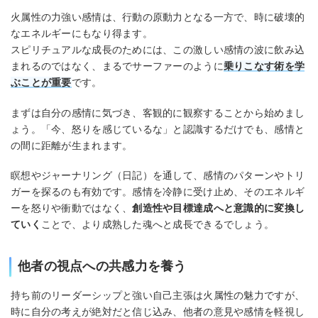
火属性の力強い感情は、行動の原動力となる一方で、時に破壊的
なエネルギーにもなり得ます。
スピリチュアルな成長のためには、この激しい感情の波に飲み込
まれるのではなく、まるでサーファーのように
乗りこなす術を学
ぶ
ことが重要
です。
まずは自分の感情に気づき、客観的に観察することから始めまし
ょう。「今、怒りを感じているな」と認識するだけでも、感情と
の間に距離が生まれます。
瞑想やジャーナリング（日記）を通して、感情のパターンやトリ
ガーを探るのも有効です。感情を冷静に受け止め、そのエネルギ
ーを怒りや衝動ではなく、
創造性や目標達成へと意識的に変換し
ていく
ことで、より成熟した魂へと成長できるでしょう。
他者の視点への共感力を養う
持ち前のリーダーシップと強い自己主張は火属性の魅力ですが、
時に自分の考えが絶対だと信じ込み、他者の意見や感情を軽視し