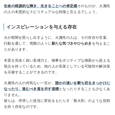
生命の根源的な輝き
、生きることへの肯定感
そのものが、火属性
の人の本質的なスピリチュアルな特徴と言えるでしょう。
インスピレーションを与える存在
火が暗闇を照らし出すように、火属性の人は、その存在や言葉、
行動を通して、周囲の人々に
新たな気づきやひらめき
を与えるこ
とがあります。
本質を見抜く鋭い直感力と、物事をポジティブな側面から捉える
視点を持っているため、他の人が見落としている可能性や解決策
を示唆することができるのです。
火属性の人の何気ない一言が、
誰かの迷いを断ち切るきっかけに
なったり、進むべき道を示す道標
となったりすることも少なくあ
りません。
彼らは、停滞した状況に変化をもたらす「着火剤」のような役割
を担う存在なのです。