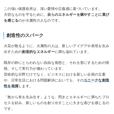
この強い保護欲求は、深い愛情や正義感に基づいています。
大切なものを守るために、
自らのエネルギーを燃やすことに喜び
を感じる
のが火属性の人なのです。
創造性のスパーク
火花が散るように、火属性の人は、新しいアイデアや表現を生み
出すための
創造的なエネルギー
に満ち溢れています。
既存の枠にとらわれない自由な発想と、それを形にするための情
熱、そして実行力が備わっています。
芸術的な分野だけでなく、ビジネスにおける新しい企画の立案
や、日常生活における問題解決においても、その
ユニークな創造
性
を発揮
します。
「無から有を生み出す」ような、閃きとエネルギーに満ちたプロ
セスを好み、新しいものを創り出すことに大きな喜びを感じるの
です。