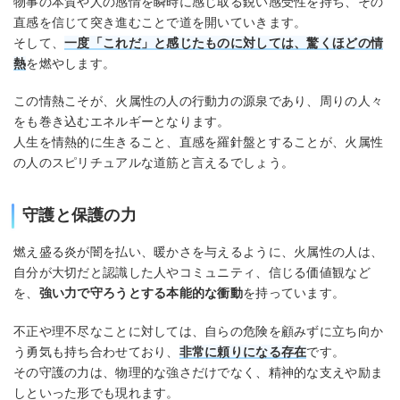
物事の本質や人の感情を瞬時に感じ取る鋭い感受性を持ち、その
直感を信じて突き進むことで道を開いていきます。
そして、
一度「これだ」と感じたものに対しては、
驚くほどの情
熱
を燃やします。
この情熱こそが、火属性の人の行動力の源泉であり、周りの人々
をも巻き込むエネルギーとなります。
人生を情熱的に生きること、直感を羅針盤とすることが、火属性
の人のスピリチュアルな道筋と言えるでしょう。
守護と保護の力
燃え盛る炎が闇を払い、暖かさを与えるように、火属性の人は、
自分が大切だと認識した人やコミュニティ、信じる価値観など
を、
強い力で守ろうとする本能的な衝動
を持っています。
不正や理不尽なことに対しては、自らの危険を顧みずに立ち向か
う勇気も持ち合わせており、
非常に頼りになる存在
です。
その守護の力は、物理的な強さだけでなく、精神的な支えや励ま
しといった形でも現れます。