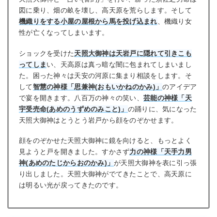
図に乗り、畑の畝を壊し、高天原を荒らします。そして
機織りをする小屋の屋根から馬を投げ込まれ
、機織り女
性が亡くなってしまいます。
ショックを受けた
天照大御神は天岩戸に隠れて引きこも
ってしま
い、天高原は真っ暗な闇に包まれてしまいまし
た。困った神々は天安の河原に集まり相談をします。そ
して
智慧の神様「思兼神(おもいかねのかみ)」
のアイデア
で宴を開きます。八百万の神々の笑い、
芸能の神様「天
宇受売命(あめのうずめのみこと)」
の踊りに、気になった
天照大御神はとうとう岩戸から顔をのぞかせます。
顔をのぞかせた天照大御神に鏡を向けると、もっとよく
見ようと戸を開きました。すかさず
力の神様「天手力男
神(あめのたじからおのかみ)」
が天照大御神を表に引っ張
り出しました。天照大御神がでてきたことで、高天原に
は明るい光が戻ってきたのです。