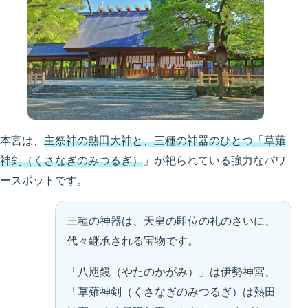
本宮は、
主祭神の熱田大神と、三種の神器のひとつ
「
草薙
神剣（くさなぎのみつるぎ）
」が祀られている強力なパワ
ースポットです。
三種の神器は、天皇の即位の礼のさいに、
代々継承される宝物です。
「八咫鏡（やたのかがみ）」
は伊勢神宮、
「草薙神剣（くさなぎのみつるぎ）
は熱田