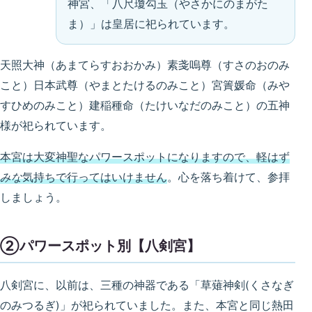
神宮、「八
尺瓊勾玉（やさかにのまがた
ま）」
は皇居に祀られています。
天照大神（あまてらすおおかみ）素戔嗚尊（すさのおのみ
こと）日本武尊（やまとたけるのみこと）宮簀媛命（みや
すひめのみこと）建稲種命（たけいなだのみこと）の五神
様が祀られています。
本宮は大変神聖なパワースポットになりますので、軽はず
みな
気持ちで行ってはいけません
。心を落ち着けて、参拝
しましょう。
②パワースポット別【八剣宮】
八剣宮に、以前は、三種の神器である「草薙神剣(くさなぎ
のみつるぎ)」が祀られていました。また、本宮と同じ熱田