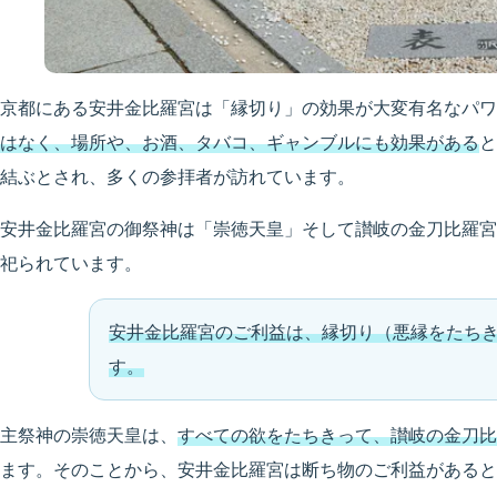
京都にある安井金比羅宮は「縁切り」の効果が大変有名なパワ
はなく、場所や、お酒、タバコ、ギャンブルにも効果がある
と
結ぶとされ、多くの参拝者が訪れています。
安井金比羅宮の御祭神は「崇徳天皇」そして讃岐の金刀比羅宮
祀られています。
安井金比羅宮のご利益は、縁切り（悪縁をたち
す。
主祭神の崇徳天皇は、
すべての欲をたちきって、讃岐の金刀比
ます。そのことから、安井金比羅宮は断ち物のご利益があると