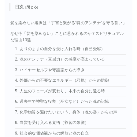
目次
髪を染めない選択は「宇宙と繋がる“魂のアンテナ”を守る誓い」
なぜ今「髪を染めない」ことに惹かれるのか？スピリチュアル
な理由10選
1. ありのままの自分を受け入れる時（自己受容）
2. 魂のアンテナ（直感力）の感度が高まっている
3. ハイヤーセルフや守護霊からの導き
4. 外部からの不要なエネルギー（邪気）からの防御
5. 人生のフェーズが変わり、本来の自分に還る時
6. 過去生で神聖な役割（巫女など）だった魂の記憶
7. 化学物質を避けたいという、身体（魂の器）からの声
8. 白髪を受け入れる覚悟（叡智の象徴）
9. 社会的な価値観からの解放と魂の自立