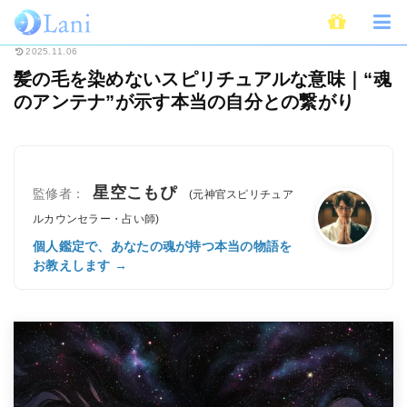
ホーム
未分類
髪の毛を染めないスピリチュアルな意味｜“魂のアンテナ”が
2025.11.06
髪の毛を染めないスピリチュアルな意味｜“魂
のアンテナ”が示す本当の自分との繋がり
星空こもぴ
監修者：
(元神官スピリチュア
ルカウンセラー・占い師)
個人鑑定で、あなたの魂が持つ本当の物語を
お教えします →