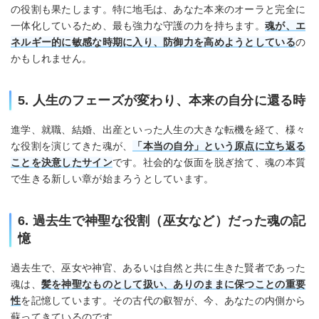
の役割も果たします。特に地毛は、あなた本来のオーラと完全に
一体化しているため、最も強力な守護の力を持ちます。
魂が、エ
ネルギー的に敏感な時期に入り、防御力を高めようとしている
の
かもしれません。
5. 人生のフェーズが変わり、本来の自分に還る時
進学、就職、結婚、出産といった人生の大きな転機を経て、様々
な役割を演じてきた魂が、
「本当の自分」という原点に立ち返る
ことを決意したサイン
です。社会的な仮面を脱ぎ捨て、魂の本質
で生きる新しい章が始まろうとしています。
6. 過去生で神聖な役割（巫女など）だった魂の記
憶
過去生で、巫女や神官、あるいは自然と共に生きた賢者であった
魂は、
髪を神聖なものとして扱い、ありのままに保つことの重要
性
を記憶しています。その古代の叡智が、今、あなたの内側から
蘇ってきているのです。