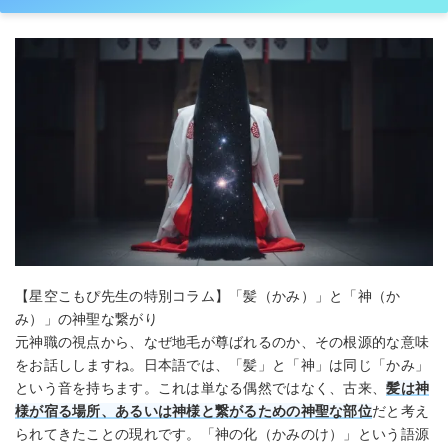
【星空こもぴ先生の特別コラム】「髪（かみ）」と「神（か
み）」の神聖な繋がり
元神職の視点から、なぜ地毛が尊ばれるのか、その根源的な意味
をお話ししますね。日本語では、「髪」と「神」は同じ「かみ」
という音を持ちます。これは単なる偶然ではなく、古来、
髪は神
様が宿る場所、あるいは神様と繋がるための神聖な部位
だと考え
られてきたことの現れです。「神の化（かみのけ）」という語源