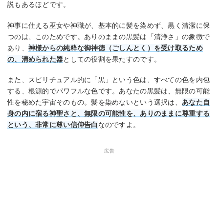
説もあるほどです。
神事に仕える巫女や神職が、基本的に髪を染めず、黒く清潔に保
つのは、このためです。ありのままの黒髪は「清浄さ」の象徴で
あり、
神様からの純粋な御神徳（ごしんとく）を受け取るため
の、清められた器
としての役割を果たすのです。
また、スピリチュアル的に「黒」という色は、すべての色を内包
する、根源的でパワフルな色です。あなたの黒髪は、無限の可能
性を秘めた宇宙そのもの。髪を染めないという選択は、
あなた自
身の内に宿る神聖さと、無限の可能性を、ありのままに尊重する
という、非常に尊い信仰告白
なのですよ。
広告