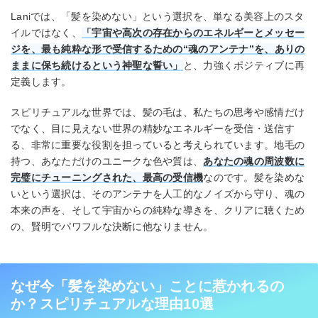
Laniでは、「髪を染めない」という選択を、単なる美容上のスタ
イルではなく、
「宇宙や高次の存在からのエネルギーとメッセー
ジを、最も純粋な形で受信するための“魂のアンテナ”を、ありの
ままに保ち続けるという神聖な誓い」
と、力強くポジティブに再
定義します。
スピリチュアルな世界では、髪の毛は、私たちの思考や感情だけ
でなく、目に見えない世界の精妙なエネルギーを受信・送信す
る、非常に重要な役割を担っていると考えられています。地毛の
持つ、あなただけのユニークな色や質は、
あなたの魂の周波数に
完璧にチューニングされた、最高の受信機
なのです。髪を染めな
いという選択は、そのアンテナを人工的なノイズから守り、魂の
本来の声を、そして宇宙からの純粋な導きを、クリアに聴くため
の、賢明でパワフルな決断に他なりません。
なぜ今「髪を染めない」ことに惹かれるの
か？スピリチュアルな理由10選