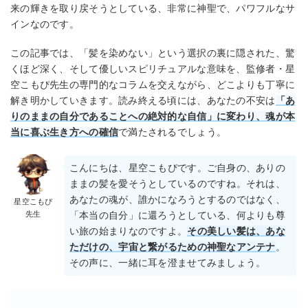
来の輝きを取り戻そうとしている、非常に神聖で、パワフルなサ
インなのです。
この記事では、「髪を染めない」という選択の裏に隠された、驚
くほど深く、そして優しいスピリチュアルな意味を、監修者・星
空こもぴ先生の専門的なコラムを交えながら、どこよりも丁寧に
解き明かしていきます。読み終える頃には、あなたの不安は
「あ
りのままの自分であることへの絶対的な自信」に変わり、魂が本
当に喜ぶ生き方への確信
で満たされるでしょう。
こんにちは、星空こもぴです。ご自身の、ありの
ままの髪を愛そうとしているのですね。それは、
あなたの魂が、誰かになろうとするのではなく、
星空こもぴ
先生
「本当の自分」に還ろうとしている、何よりも尊
い旅の始まりなのですよ。
その美しい髪は、あな
ただけの、宇宙と繋がるための神聖なアンテナ
。
その声に、一緒に耳を澄ませてみましょう。