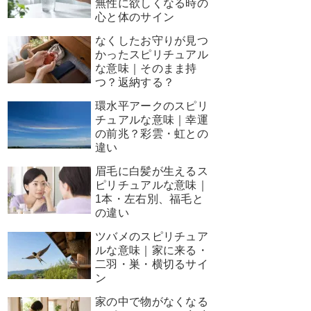
無性に欲しくなる時の
心と体のサイン
なくしたお守りが見つ
かったスピリチュアル
な意味｜そのまま持
つ？返納する？
環水平アークのスピリ
チュアルな意味｜幸運
の前兆？彩雲・虹との
違い
眉毛に白髪が生えるス
ピリチュアルな意味｜
1本・左右別、福毛と
の違い
ツバメのスピリチュア
ルな意味｜家に来る・
二羽・巣・横切るサイ
ン
家の中で物がなくなる