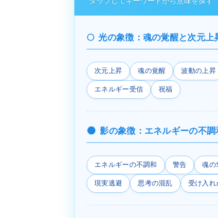
タップしてキーワードから意味を探す
光の象徴：魂の覚醒と次元上
次元上昇
魂の覚醒
波動の上昇
エネルギー受信
祝福
影の象徴：エネルギーの不調
エネルギーの不調和
警告
魂の
現実逃避
思考の混乱
受け入れ