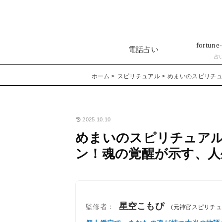
fortune-
電話占い
占
ホーム
スピリチュアル
めまいのスピリチ
2025.10.10
めまいのスピリチュア
ン！魂の覚醒が示す、人
星空こもぴ
監修者：
(元神官スピリチ