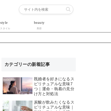
estyle
beauty
フスタイル
美容
カテゴリーの新着記事
既婚者を好きになるス
ピリチュアルな意味7
つ｜運命・執着の見分
け方と対処法
炭酸が飲みたくなるス
ピリチュアルな意味｜