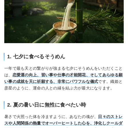
1. 七夕に食べるそうめん
一年で最も天との繋がりが強まる七夕にそうめんをいただくこと
は、
恋愛運の向上、習い事や仕事の才能開花、そしてあらゆる願
い事の成就を天に祈願する、非常にパワフルな儀式
です。織姫と
彦星のように、運命の人との縁を結ぶ力が最大になります。
2. 夏の暑い日に無性に食べたい時
暑さで火照った体を冷ますように、あなたの魂が、
日々のストレ
スや人間関係の熱量でオーバーヒートした心を、浄化しクールダ