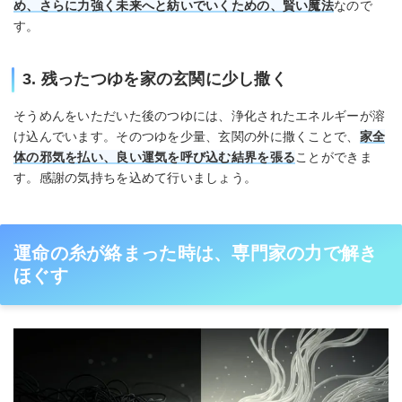
め、さらに力強く未来へと紡いでいくための、賢い魔法
なので
す。
3. 残ったつゆを家の玄関に少し撒く
そうめんをいただいた後のつゆには、浄化されたエネルギーが溶
け込んでいます。そのつゆを少量、玄関の外に撒くことで、
家全
体の邪気を払い、良い運気を呼び込む結界を張る
ことができま
す。感謝の気持ちを込めて行いましょう。
運命の糸が絡まった時は、専門家の力で解き
ほぐす