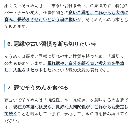
細く長いそうめんは、「末永いお付き合い」の象徴です。特定の
パートナーや友人、仕事仲間との
良いご縁を、これからも大切に
育み、長続きさせたいという魂の願い
が、そうめんへの欲求とし
て現れます。
6. 悪縁や古い習慣を断ち切りたい時
そうめんは蕎麦と同様に切れやすい性質を持つため、「縁切り」
の力も秘めています。
腐れ縁や、自分を縛る古い考え方を手放
し、人生をリセットしたい
という魂の決意の表れです。
7. 夢でそうめんを食べる
夢占いでそうめんは「持続性」や「長続き」を意味する大吉夢で
す。
現在の幸運な状況や、良好な人間関係が、これからも安定し
て続く
ことを暗示しています。安心して、今の道を歩み続けてく
ださい。