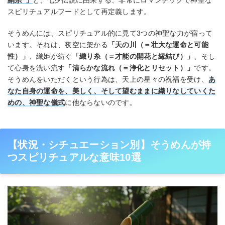
絹糸”」
と、七夕伝説に由来する、非常にロマンチックで神聖な
スピリチュアルフードとして再定義します。
そうめんには、スピリチュアル的に見て3つの神聖な力が宿って
います。それは、夜空に架かる
「天の川（＝壮大な運命と可能
性）」
、織姫が紡ぐ
「織り糸（＝才能の開花と縁結び）」
、そし
て心身を洗い流す
「清らかな流れ（＝浄化とリセット）」
です。
そうめんをいただくという行為は、天上の星々の祝福を受け、
あ
なた自身の運命を、美しく、そして望むままに織りなしていくた
めの、神聖な儀式
に他ならないのです。
【状況・シチュエーション別】そうめんが持
つスピリチュアルな意味10選