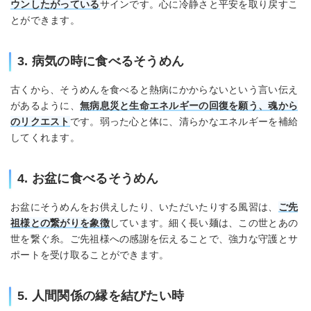
ウンしたがっている
サインです。心に冷静さと平安を取り戻すこ
とができます。
3. 病気の時に食べるそうめん
古くから、そうめんを食べると熱病にかからないという言い伝え
があるように、
無病息災と生命エネルギーの回復を願う、魂から
のリクエスト
です。弱った心と体に、清らかなエネルギーを補給
してくれます。
4. お盆に食べるそうめん
お盆にそうめんをお供えしたり、いただいたりする風習は、
ご先
祖様との繋がりを象徴
しています。細く長い麺は、この世とあの
世を繋ぐ糸。ご先祖様への感謝を伝えることで、強力な守護とサ
ポートを受け取ることができます。
5. 人間関係の縁を結びたい時