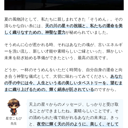
夏の風物詩として、私たちに親しまれてきた「そうめん」。その
清らかな白い糸には、
天の川の星々の祝福と、私たちの運命を美
しく織りなすための、神聖な霊力
が秘められていました。
そうめんに心が惹かれる時、それはあなたの魂が、古いエネルギ
ーを洗い流し、新しい才能や素晴らしいご縁といった、輝かしい
未来を紡ぎ始める準備ができたという、最高の吉兆です。
どうか、一杯のそうめんをいただく時間を、自分自身の運命と向
き合う神聖な儀式として、大切に味わってみてください。
あなた
の手の中には今、人生という名の美しいタペストリーを、望むま
まに織り上げるための、輝く絹糸が託されている
のですから。
天上の星々からのメッセージ、しっかりと受け取
ることができましたね。素晴らしいことです。そ
の清められた魂で紡がれるあなたの未来は、きっ
星空こもぴ
先生
と、
夜空に輝く天の川のように、美しく、そして