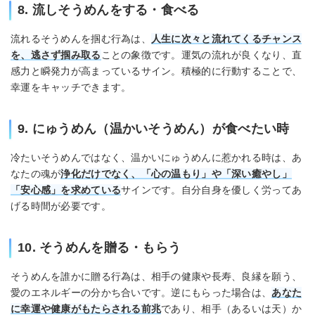
8. 流しそうめんをする・食べる
流れるそうめんを掴む行為は、
人生に次々と流れてくるチャンス
を、逃さず掴み取る
ことの象徴です。運気の流れが良くなり、直
感力と瞬発力が高まっているサイン。積極的に行動することで、
幸運をキャッチできます。
9. にゅうめん（温かいそうめん）が食べたい時
冷たいそうめんではなく、温かいにゅうめんに惹かれる時は、あ
なたの魂が
浄化だけでなく、「心の温もり」や「深い癒やし」
「安心感」を求めている
サインです。自分自身を優しく労ってあ
げる時間が必要です。
10. そうめんを贈る・もらう
そうめんを誰かに贈る行為は、相手の健康や長寿、良縁を願う、
愛のエネルギーの分かち合いです。逆にもらった場合は、
あなた
に幸運や健康がもたらされる前兆
であり、相手（あるいは天）か