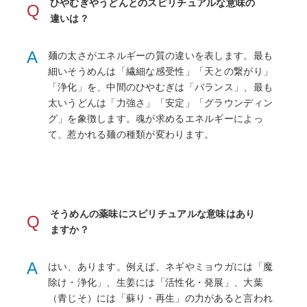
ひやむぎやうどんとのスピリチュアルな意味の
Q
違いは？
A
麺の太さがエネルギーの質の違いを表します。最も
細いそうめんは「繊細な感受性」「天との繋がり」
「浄化」を、中間のひやむぎは「バランス」、最も
太いうどんは「力強さ」「安定」「グラウンディン
グ」を象徴します。魂が求めるエネルギーによっ
て、惹かれる麺の種類が変わります。
そうめんの薬味にスピリチュアルな意味はあり
Q
ますか？
A
はい、あります。例えば、ネギやミョウガには「魔
除け・浄化」、生姜には「活性化・発展」、大葉
（青じそ）には「蘇り・再生」の力があると言われ