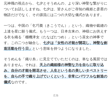
元神職の視点から、七夕とそうめんの、より深い神聖な繋がりに
ついてお話ししますね。七夕は、皆さんがご存知の織姫と彦星の
物語だけでなく、その源流には二つの大切な儀式があります。
一つは、中国の「乞巧奠（きこうでん）」という、織物や裁縫の
上達を星に願う儀式。もう一つは、日本古来の、神様にお供えす
る衣を織る「棚機津女（たなばたつめ）」という巫女の神事で
す。この二つが融合し、
七夕は「女性の才能が開花し、神聖な創
造活動を行う日」
という意味を持つようになりました。
そうめんを「織り糸」に見立てていただくのは、単なる風習では
ありません。それは、
天上の織姫様の神聖な力を自らに取り込
み、自分の才能を開花させ、人生という名の美しいタペストリー
を、自らの手で織り上げていくという、非常にパワフルな創造の
儀式
なのです。
広告