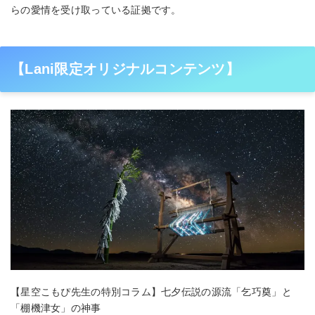
らの愛情を受け取っている証拠です。
【Lani限定オリジナルコンテンツ】
【星空こもぴ先生の特別コラム】七夕伝説の源流「乞巧奠」と
「棚機津女」の神事