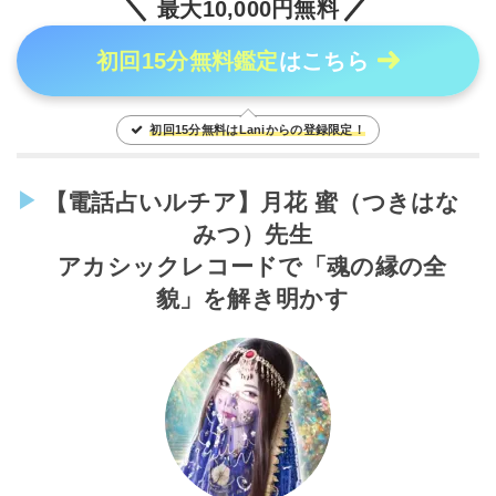
最大10,000円無料
初回15分無料鑑定
はこちら
初回15分無料はLaniからの登録限定！
【電話占いルチア】月花 蜜（つきはな
みつ）先生
アカシックレコードで「魂の縁の全
貌」を解き明かす