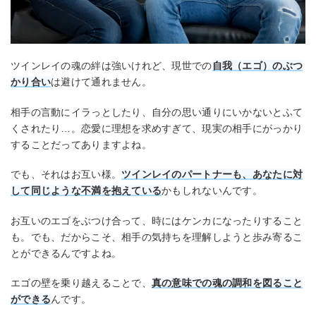
ツインレイの魂の絆は強いけれど、現世での
自我（エゴ）のぶつ
かり合い
は避けて通れません。
相手の言動にイラっとしたり、自分の思い通りにいかないとふて
くされたり…。恋愛に理想を求めすぎて、現実の相手にがっかり
することだってありますよね。
でも、それはお互い様。
ツインレイのパートナーも、あなたに対
して同じような不満を抱えている
かもしれないんです。
お互いのエゴをぶつけ合って、時にはケンカになったりすること
も。でも、だからこそ、相手の気持ちを理解しようと歩み寄るこ
とができるんですよね。
エゴの壁を乗り越えることで、
真の意味での魂の調和を図ること
ができる
んです。