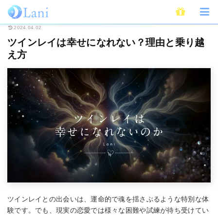
ホーム
スピリチュアル
ツインレイ
ツインレイは幸せになれない？理由
2024.04.02
ツインレイは幸せになれない？理由と乗り越
え方
ツインレイとの出会いは、運命的で魂を揺さぶるような特別な体
験です。でも、現実の恋愛では様々な困難や試練が待ち受けてい