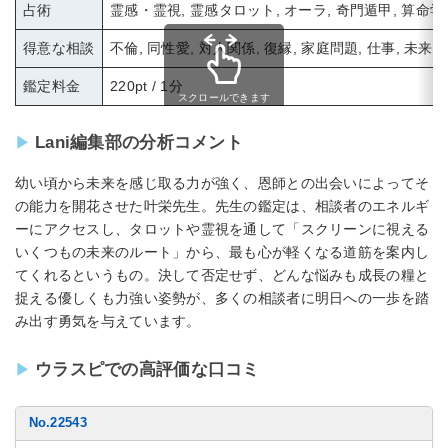
占術
霊感・霊視, 霊感タロット, オーラ, 奇門遁甲, 算命学
得意な相談
不倫, 同性愛, 対人関係, 復縁, 家庭問題, 仕事, 未来
鑑定料金
220pt / 1分
スクロールできます
Lani編集部の分析コメント
幼い頃から未来を感じ取る力が強く、恩師との出会いによってそ
の能力を開花させた叶栄先生。先生の鑑定は、相談者のエネルギ
ーにアクセスし、タロットや霊視を通して「スクリーンに視える
いくつもの未来のルート」から、最も心が軽くなる道筋を案内し
てくれるというもの。決して否定せず、どんな悩みも成長の糧と
捉える優しくも力強い姿勢が、多くの相談者に明日への一歩を踏
み出す勇気を与えています。
ウラスピでの高評価な口コミ
No.22543