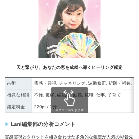
天と繋がり、あなたの恋を成就へ導くヒーリング鑑定
占術
霊感・霊視, チャネリング, 波動修正, 祈願・祈祷, 
得意な相談
不倫, 復縁, 縁結び, 結婚, 転職, 仕事, 子育て
鑑定料金
220pt / 1分
スクロールできます
Lani編集部の分析コメント
霊感霊視とタロットを組み合わせた多角的な鑑定が人気の彩音先