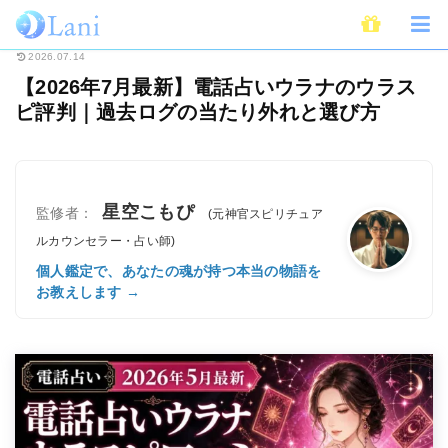
ホーム
電話占い
電話占いウラナ
【2026年7月最新】電話占いウラナ
2026.07.14
【2026年7月最新】電話占いウラナのウラス
ピ評判｜過去ログの当たり外れと選び方
星空こもぴ
監修者：
(元神官スピリチュア
ルカウンセラー・占い師)
個人鑑定で、あなたの魂が持つ本当の物語を
お教えします →