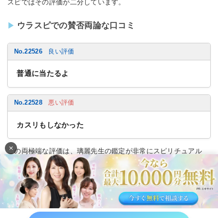
スピではその評価が二分しています。
ウラスピでの賛否両論な口コミ
No.22526
良い評価
普通に当たるよ
No.22528
悪い評価
カスリもしなかった
×
この両極端な評価は、璃麗先生の鑑定が非常にスピリチュアル
で、相談者との相性（波長）に大きく左右される可能性を示唆し
ています。ハマる人には深く刺さるが、合わない人には全く響か
ない、まさに「賛否両論」を体現する先生と言えるでしょう。初
回特典で相性を試す価値は十分にあります。