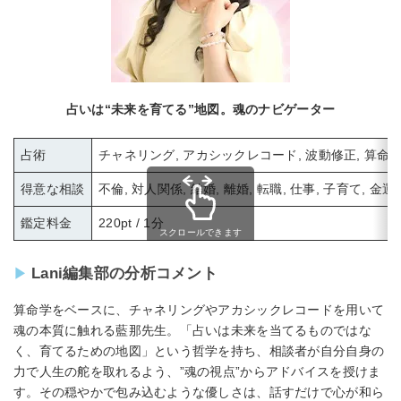
占いは“未来を育てる”地図。魂のナビゲーター
占術
チャネリング, アカシックレコード, 波動修正, 算命
得意な相談
不倫, 対人関係, 結婚, 離婚, 転職, 仕事, 子育て, 金運
鑑定料金
220pt / 1分
スクロールできます
Lani編集部の分析コメント
算命学をベースに、チャネリングやアカシックレコードを用いて
魂の本質に触れる藍那先生。「占いは未来を当てるものではな
く、育てるための地図」という哲学を持ち、相談者が自分自身の
力で人生の舵を取れるよう、”魂の視点”からアドバイスを授けま
す。その穏やかで包み込むような優しさは、話すだけで心が和ら