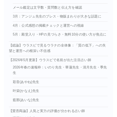
メール鑑定は文字数・質問数と伝え方を確認
3月：アンジュ先生のブレス・物販まわりが大きな話題に
4月：公式感想の掲載チェックと運営への視線
5月：殿堂入り・HPの見づらさ・無料10分の使い方が焦点に
【総論】ウラスピで見るウラナの全体像：「質の低下」への失
望と運営への根深い不信感
【2026年5月更新】ウラスピで名前が出た注目占い師
2026年春の速報枠：いのり先生・華蓮先生・清月先生・季先
生
彩音(あやね)先生
叶栄(かなえ)先生
藍那(あいな)先生
【賛否両論】人気と実力の評価が分かれる占い師