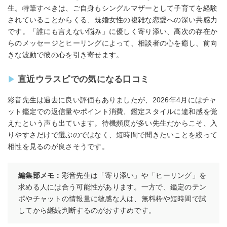
生。特筆すべきは、ご自身もシングルマザーとして子育てを経験
されていることからくる、既婚女性の複雑な恋愛への深い共感力
です。「誰にも言えない悩み」に優しく寄り添い、高次の存在か
らのメッセージとヒーリングによって、相談者の心を癒し、前向
きな波動で彼の心を引き寄せます。
直近ウラスピでの気になる口コミ
彩音先生は過去に良い評価もありましたが、2026年4月にはチャ
ット鑑定での返信量やポイント消費、鑑定スタイルに違和感を覚
えたという声も出ています。待機頻度が多い先生だからこそ、入
りやすさだけで選ぶのではなく、短時間で聞きたいことを絞って
相性を見るのが良さそうです。
編集部メモ：
彩音先生は「寄り添い」や「ヒーリング」を
求める人には合う可能性があります。一方で、鑑定のテン
ポやチャットの情報量に敏感な人は、無料枠や短時間で試
してから継続判断するのがおすすめです。