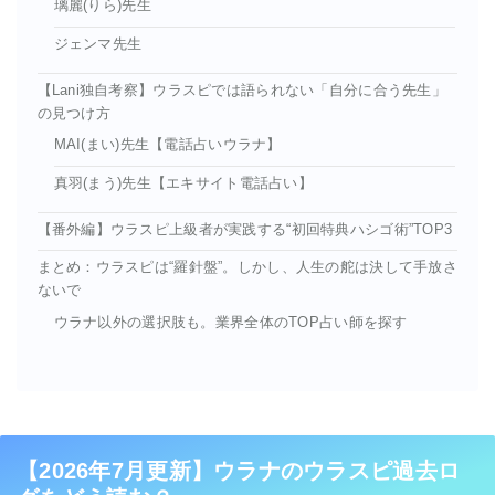
璃麗(りら)先生
ジェンマ先生
【Lani独自考察】ウラスピでは語られない「自分に合う先生」
の見つけ方
MAI(まい)先生【電話占いウラナ】
真羽(まう)先生【エキサイト電話占い】
【番外編】ウラスピ上級者が実践する“初回特典ハシゴ術”TOP3
まとめ：ウラスピは“羅針盤”。しかし、人生の舵は決して手放さ
ないで
ウラナ以外の選択肢も。業界全体のTOP占い師を探す
【2026年7月更新】ウラナのウラスピ過去ロ