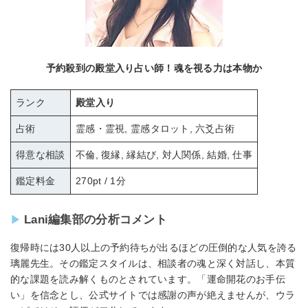
予約殺到の殿堂入り占い師！魂を視る力は本物か
ランク
殿堂入り
占術
霊感・霊視, 霊感タロット, 六爻占術
得意な相談
不倫, 復縁, 縁結び, 対人関係, 結婚, 仕事
鑑定料金
270pt / 1分
Lani編集部の分析コメント
復帰時には30人以上の予約待ちが出るほどの圧倒的な人気を誇る
璃麗先生。その鑑定スタイルは、相談者の魂と深く対話し、本質
的な課題を読み解くものとされています。「運命開花のお手伝
い」を信念とし、公式サイトでは感謝の声が絶えませんが、ウラ