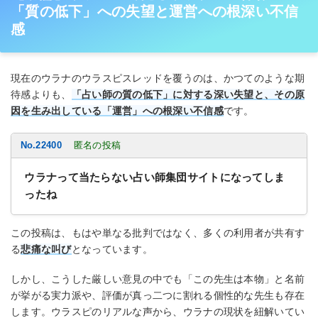
「質の低下」への失望と運営への根深い不信
感
現在のウラナのウラスピスレッドを覆うのは、かつてのような期
待感よりも、
「占い師の質の低下」に対する深い失望と、その原
因を生み出している「運営」への根深い不信感
です。
No.22400
匿名の投稿
ウラナって当たらない占い師集団サイトになってしま
ったね
この投稿は、もはや単なる批判ではなく、多くの利用者が共有す
る
悲痛な叫び
となっています。
しかし、こうした厳しい意見の中でも「この先生は本物」と名前
が挙がる実力派や、評価が真っ二つに割れる個性的な先生も存在
します。ウラスピのリアルな声から、ウラナの現状を紐解いてい