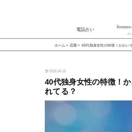
fortune-
電話占い
占
ホーム
恋愛
40代独身女性の特徴！かわい
2023.09.15
40代独身女性の特徴！
れてる？