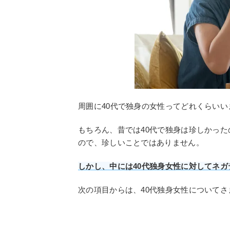
周囲に40代で独身の女性ってどれくらいい
もちろん、昔では40代で独身は珍しかっ
ので、珍しいことではありません。
しかし、中には40代独身女性に対してネ
次の項目からは、40代独身女性について