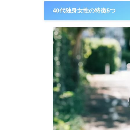
40代独身女性の特徴5つ