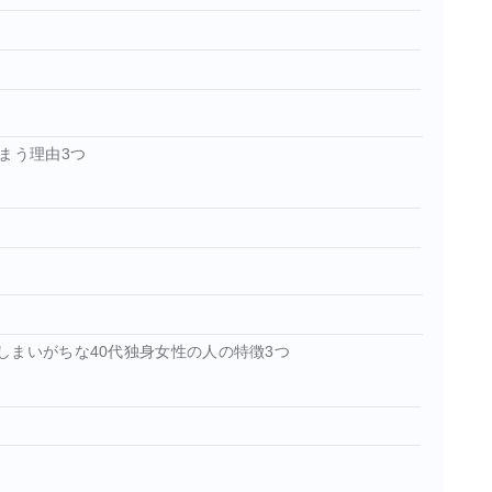
まう理由3つ
しまいがちな40代独身女性の人の特徴3つ