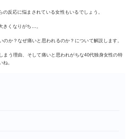
らの反応に悩まされている女性もいるでしょう。
大きくなりがち…。
痛いのか？なぜ痛いと思われるのか？について解説します。
しまう理由、そして痛いと思われがちな40代独身女性の特
いね。