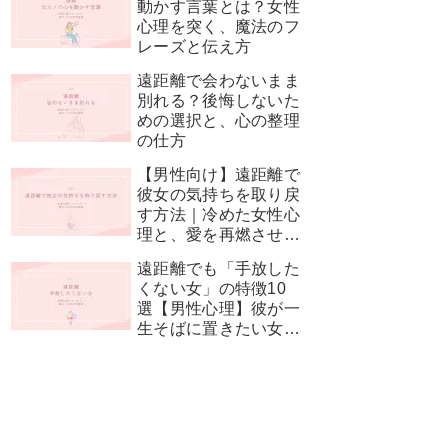
動かす言葉とは？女性
心理を突く、魔法のフ
レーズと伝え方
遠距離で会わないまま
別れる？後悔しないた
めの選択と、心の整理
の仕方
【男性向け】遠距離で
彼女の気持ちを取り戻
す方法｜冷めた女性心
理と、愛を再燃させる
神対応
遠距離でも「手放した
くない女」の特徴10
選【男性心理】彼が一
生そばに置きたい女性
とは？