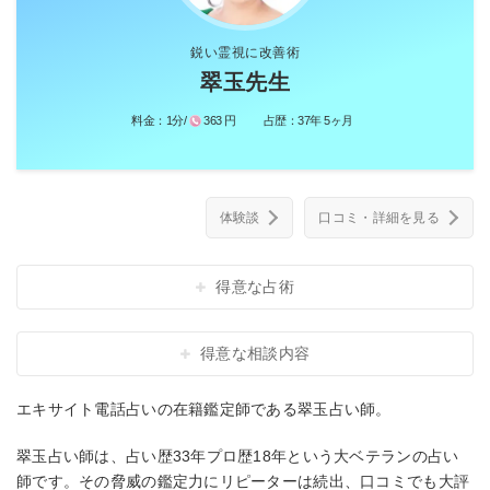
鋭い霊視に改善術
翠玉先生
料金：
1分/
363 円
占歴：
37年 5ヶ月
体験談
口コミ・詳細を見る
得意な占術
得意な相談内容
エキサイト電話占いの在籍鑑定師である翠玉占い師。
翠玉占い師は、占い歴33年プロ歴18年という大ベテランの占い
師です。その脅威の鑑定力にリピーターは続出、口コミでも大評