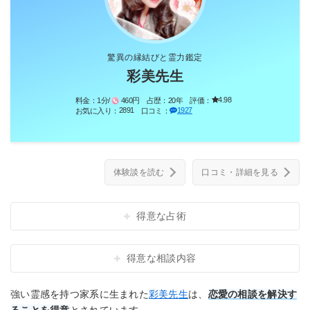
驚異の縁結びと霊力鑑定
彩美先生
4.98
料金：
1分/
460円
占歴：
20年
評価：
2891
1927
お気に入り：
口コミ：
体験談を読む
口コミ・詳細を見る
得意な占術
得意な相談内容
強い霊感を持つ家系に生まれた
彩美先生
は、
恋愛の相談を解決す
ることを得意
とされています。