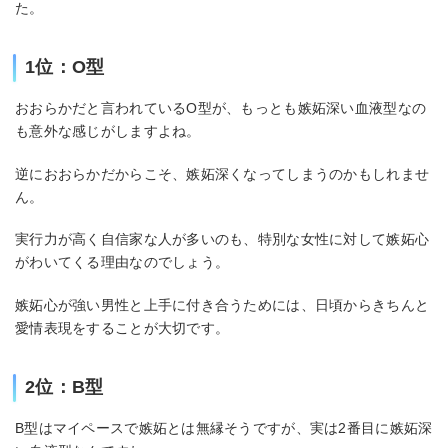
た。
1位：O型
おおらかだと言われているO型が、もっとも嫉妬深い血液型なの
も意外な感じがしますよね。
逆におおらかだからこそ、嫉妬深くなってしまうのかもしれませ
ん。
実行力が高く自信家な人が多いのも、特別な女性に対して嫉妬心
がわいてくる理由なのでしょう。
嫉妬心が強い男性と上手に付き合うためには、日頃からきちんと
愛情表現をすることが大切です。
2位：B型
B型はマイペースで嫉妬とは無縁そうですが、実は2番目に嫉妬深