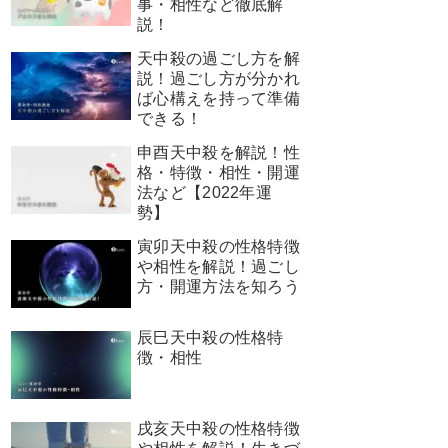
事・相性など徹底解
説！
天中殺の過ごし方を解
説！過ごし方が分かれ
ば心構えを持って準備
できる！
申酉天中殺を解説！性
格・特徴・相性・開運
法など【2022年運
勢】
寅卯天中殺の性格特徴
や相性を解説！過ごし
方・開運方法を知ろう
辰巳天中殺の性格特
徴・相性
戌亥天中殺の性格特徴