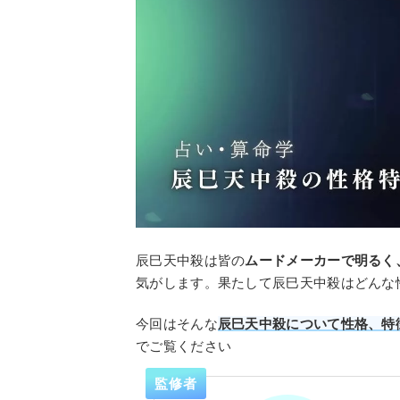
辰巳天中殺は皆の
ムードメーカーで明るく
気がします。果たして辰巳天中殺はどんな
今回はそんな
辰巳天中殺について性格、特
でご覧ください
監修者