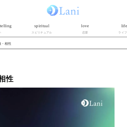
telling
spiritual
love
lif
い
スピリチュアル
恋愛
ライ
徴・相性
相性