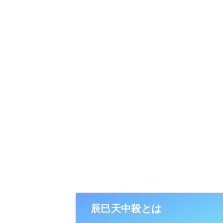
辰巳天中殺とは