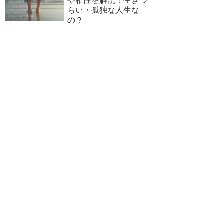
や相性を解説！生きづ
らい・孤独な人生な
の？