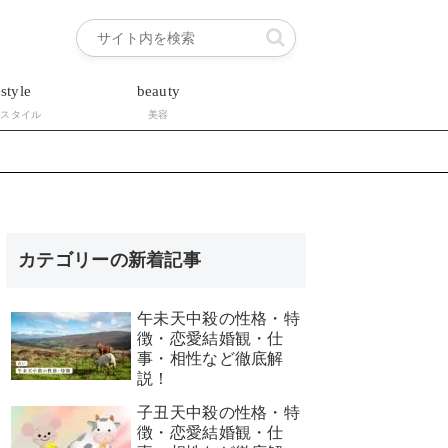
estyle
beauty
フスタイル
美容
カテゴリーの新着記事
午未天中殺の性格・特
徴・恋愛結婚観・仕
事・相性など徹底解
説！
子丑天中殺の性格・特
徴・恋愛結婚観・仕