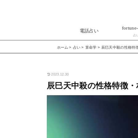
fortune-
電話占い
占
ホーム
占い
算命学
辰巳天中殺の性格特
2023.12.30
辰巳天中殺の性格特徴・