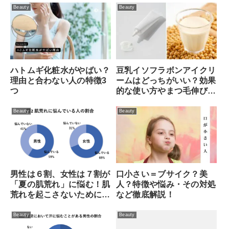
Beauty
Beauty
ハトムギ化粧水がやばい？
豆乳イソフラボンアイクリ
理由と合わない人の特徴3
ームはどっちがいい？効果
つ
的な使い方やまつ毛伸びる
口コミなど徹底調査
Beauty
Beauty
口小さい＝ブサイク？美
男性は６割、女性は７割が
人？特徴や悩み・その対処
「夏の肌荒れ」に悩む！肌
など徹底解説！
荒れを起こさないために行
っている対策とは？
Beauty
Beauty