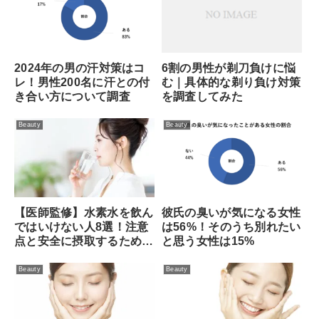
6割の男性が剃刀負けに悩
2024年の男の汗対策はコ
む｜具体的な剃り負け対策
レ！男性200名に汗との付
を調査してみた
き合い方について調査
Beauty
Beauty
【医師監修】水素水を飲ん
彼氏の臭いが気になる女性
ではいけない人8選！注意
は56%！そのうち別れたい
点と安全に摂取するための
と思う女性は15%
ポイントを解説【管理栄養
士監修】
Beauty
Beauty