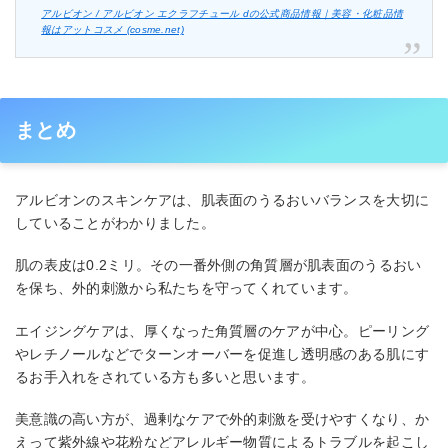
アルビオン / アルビオン エクラフチュール dの公式商品情報｜美容・化粧品情
報はアットコスメ (cosme.net)
まとめ
アルビオンのスキンケアは、肌表面のうるおいバランスを大切に
していることがわかりました。
肌の表皮は0.2ミリ。その一番外側の角質層が肌表面のうるおい
を保ち、外的刺激から私たちを守ってくれています。
エイジングケアは、厚くなった角質層のケアが中心。ピーリング
やレチノールなどでターンオーバーを促進し透明感のある肌にす
るお手入れをされている方も多いと思います。
美意識の高い方が、過剰なケアで外的刺激を受けやすくなり、か
えって紫外線や花粉などアレルギー物質によるトラブルを起こし