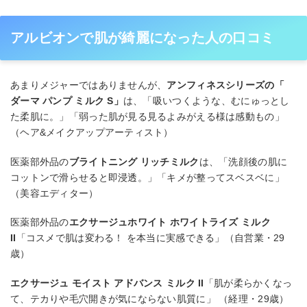
アルビオンで肌が綺麗になった人の口コミ
あまりメジャーではありませんが、
アンフィネスシリーズの「
ダーマ パンプ ミルク S」
は、「吸いつくような、むにゅっとし
た柔肌に。」「弱った肌が見る見るよみがえる様は感動もの」
（ヘア&メイクアップアーティスト）
医薬部外品の
ブライトニング リッチミルク
は、「洗顔後の肌に
コットンで滑らせると即浸透。」「キメが整ってスベスベに」
（美容エディター）
医薬部外品の
エクサージュホワイト ホワイトライズ ミルク
II
「コスメで肌は変わる！ を本当に実感できる」（自営業・29
歳）
エクサージュ モイスト アドバンス ミルク II
「肌が柔らかくなっ
て、テカりや毛穴開きが気にならない肌質に」 （経理・29歳）