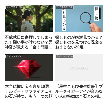
ライフスタイル
ライフスタイル
不成就日に参拝してしまっ
探しものが絶対見つかる？
た！願い事が叶わない？元
探しものを見つける呪文＆
神官が教える「全く問題な
おまじない20選
い理由」と安心できる対処
法
ライフスタイル
ライフスタイル
本当に怖い宝石言葉10選
【星空こもぴ先生監修】ブ
｜ルビー・サファイア…そ
ルータイガーアイが合わな
の石が持つ、もう一つの顔
い人の特徴は？石との相性
と魂が求めるサイン