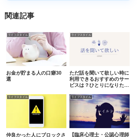
関連記事
ライフスタイル
ライフスタイル
お金が貯まる人の口癖30
ただ話を聞いて欲しい時に
選
利用できるおすすめのサー
ビスは？ひとりになりた
い・誰かに話を聞いてもら
いたいなら電話占い！
ライフスタイル
ライフスタイル
【臨床心理士・公認心理師
仲良かった人にブロックさ