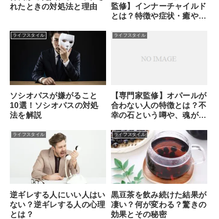
監修】インナーチャイルド
れたときの対処法と理由
とは？特徴や症状・癒やし
方・セルフセラピーのやり
方
ライフスタイル
ライフスタイル
ソシオパスが嫌がること
【専門家監修】オパールが
10選！ソシオパスの対処
合わない人の特徴とは？不
法を解説
幸の石という噂や、魂が求
める本当のサインを解説
ライフスタイル
ライフスタイル
逆ギレする人にいい人はい
黒豆茶を飲み続けた結果が
ない？逆ギレする人の心理
凄い？何が変わる？驚きの
とは？
効果とその秘密