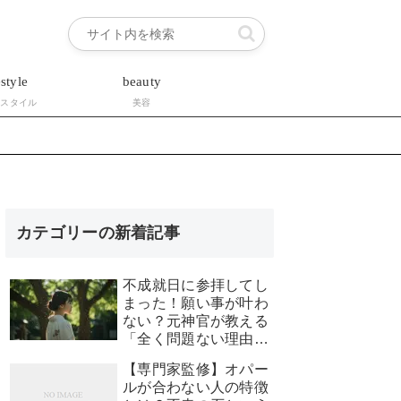
estyle
beauty
フスタイル
美容
カテゴリーの新着記事
不成就日に参拝してし
まった！願い事が叶わ
ない？元神官が教える
「全く問題ない理由」
と安心できる対処法
【専門家監修】オパー
ルが合わない人の特徴