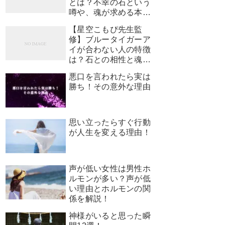
とは？不幸の石という
噂や、魂が求める本当
のサインを解説
【星空こもぴ先生監
修】ブルータイガーア
イが合わない人の特徴
は？石との相性と魂が
求めるサイン
悪口を言われたら実は
勝ち！その意外な理由
思い立ったらすぐ行動
が人生を変える理由！
声が低い女性は男性ホ
ルモンが多い？声が低
い理由とホルモンの関
係を解説！
神様がいると思った瞬