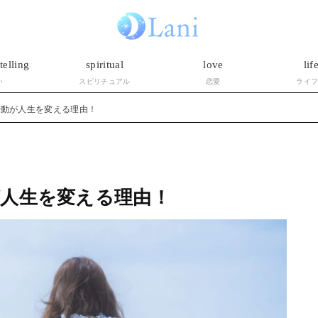
telling
spiritual
love
lif
い
スピリチュアル
恋愛
ライ
行動が人生を変える理由！
人生を変える理由！