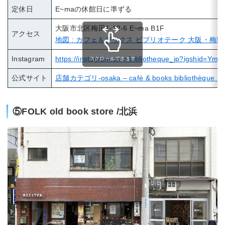
定休日
E~maの休館日に準ずる
大阪市北区梅田1-12-6 E~ma B1F
アクセス
地図 : カフェ＆ブックス ビブリオテーク 大阪・梅田 
Instagram
https://instagram.com/bibliotheque_jp?igshid=
スクロールできます
公式サイト
店舗カテゴリ-osaka – café & books bibliothè
⑤FOLK old book store /北浜