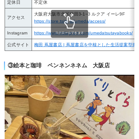
定休日
不定休
大阪府大阪市北区梅田3-1−3 ルクア イーレ9F
アクセス
https://store.tsite.jp/umeda/access/
Instagram
https://www.instagram.com/umedatsutayabooks/
スクロールできます
公式サイト
梅田 蔦屋書店 | 蔦屋書店を中核とした生活提案型商
③絵本と珈琲 ペンネンネネム 大阪店