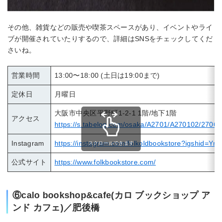
その他、雑貨などの販売や喫茶スペースがあり、イベントやライ
ブが開催されていたりするので、詳細はSNSをチェックしてくだ
さいね。
営業時間
13:00〜18:00 (土日は19:00まで)
定休日
月曜日
大阪市中央区平野町1-2-1 1階/地下1階
アクセス
https://s.tabelog.com/osaka/A2701/A270102/27063
Instagram
https://instagram.com/folkoldbookstore?igshid
スクロールできます
公式サイト
https://www.folkbookstore.com/
⑥calo bookshop&cafe(カロ ブックショップ ア
ンド カフェ)／肥後橋