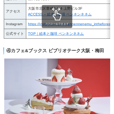
大阪市北区豊崎3-6-4 上野ビル3F
アクセス
ACCESS – 絵本と珈琲 ペンネンネネム
Instagram
https://instagram.com/pennennenemu_inthefore
スクロールできます
公式サイト
TOP｜絵本と珈琲 ペンネンネネム
④カフェ&ブックス ビブリオテーク大阪・梅田