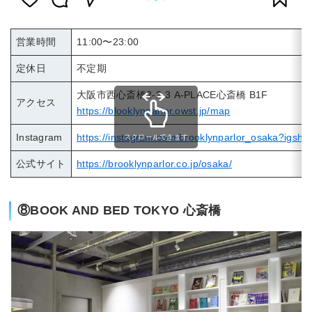
営業時間
11:00〜23:00
定休日
不定期
大阪市西心斎橋2-2-3 A-PLACE心斎橋 B1F
アクセス
https://blooklynparlor.owst.jp/map
Instagram
https://instagram.com/brooklynparlor_osaka?ig
スクロールできます
公式サイト
https://brooklynparlor.co.jp/osaka/
⑧BOOK AND BED TOKYO 心斎橋