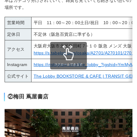
本はカテゴリ分けされていて、雑貨も見ていても飽きない憩いの
場所です。
営業時間
平日 11：00～20：00土日/祝日 10：00～20：00
定休日
不定休（阪急百貨店に準ずる）
大阪府大阪市北区角田町７−１０ 阪急 メンズ 大阪 3
アクセス
https://s.tabelog.com/osaka/A2701/A270101/27014
Instagram
https://instagram.com/the_lobby_?igshid=YmM
スクロールできます
公式サイト
The Lobby BOOKSTORE & CAFE | TRANSIT GENE
②梅田 蔦屋書店