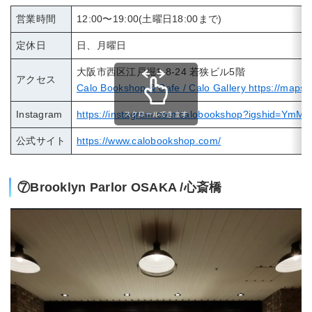
営業時間
12:00〜19:00(土曜日18:00まで)
定休日
日、月曜日
大阪市西区江戸堀1-8-24 若狭ビル5階
アクセス
Calo Bookshop & Cafe / Calo Gallery https://map
Instagram
https://instagram.com/calobookshop?igshid=Ym
スクロールできます
公式サイト
https://www.calobookshop.com/
⑦Brooklyn Parlor OSAKA /心斎橋