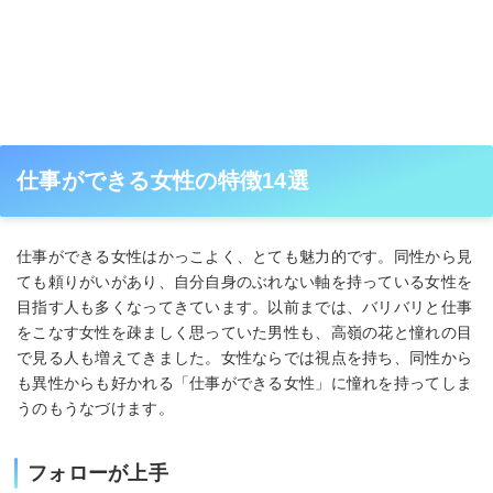
仕事ができる女性の特徴14選
仕事ができる女性はかっこよく、とても魅力的です。同性から見
ても頼りがいがあり、自分自身のぶれない軸を持っている女性を
目指す人も多くなってきています。以前までは、バリバリと仕事
をこなす女性を疎ましく思っていた男性も、高嶺の花と憧れの目
で見る人も増えてきました。女性ならでは視点を持ち、同性から
も異性からも好かれる「仕事ができる女性」に憧れを持ってしま
うのもうなづけます。
フォローが上手