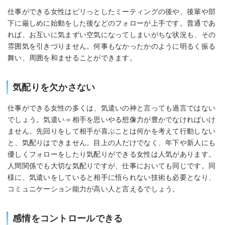
仕事ができる女性はピリっとしたミーティングの後や、後輩や部
下に厳しめに始動をした後などのフォローが上手です。普通であ
れば、お互いに気まずい空気になってしまいがちな状況も、その
雰囲気を引きづりません。何事もなかったかのように明るく振る
舞い、周囲を和ませることができます。
気配りを欠かさない
仕事ができる女性の多くは、気遣いの神と言っても過言ではない
でしょう。気遣い＝相手を思いやる想像力が豊かでなければいけ
ません。先回りをして相手が喜ぶことは何かを考えて行動しない
と、気配りはできません。目上の人だけでなく、年下や新人にも
優しくフォローをしたり気配りができる女性は人気があります。
人間関係でも大切な気配りですが、仕事においても同じです。同
様に、気遣いをしていると相手に悟られない技術も必要となり、
コミュニケーション能力が高い人と言えるでしょう。
感情をコントロールできる