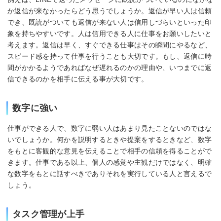
か返信が来なかったらどう思うでしょうか。返信が早い人は信頼
でき、既読がついても返信が来ない人は信用しづらいといった印
象を持ちやすいです。人は信用できる人に仕事をお願いしたいと
考えます。返信は早く、すぐできる仕事はその瞬間にやるなど、
スピード感を持って仕事を行うことも大切です。もし、返信に時
間がかかるようであればなぜ遅れるのかの理由や、いつまでに返
信できるのかを相手に伝える事が大切です。
数字に強い
仕事ができる人で、数字に弱い人はあまり見たことないのではな
いでしょうか。何かを説明するときや提案をするときなど、数字
をもとに客観的な意見を伝えることで相手の信頼を得ることがで
きます。仕事である以上、個人の感覚や主観だけではなく、明確
な数字をもとに話すべきでありそれを実行している人と言えるで
しょう。
タスク管理が上手