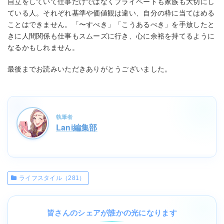
自立をしていて仕事だけではなくプライベートも家族も大切にし
ている人。それぞれ基準や価値観は違い、自分の枠に当てはめる
ことはできません。「〜すべき」「こうあるべき」を手放したと
きに人間関係も仕事もスムーズに行き、心に余裕を持てるように
なるかもしれません。
最後までお読みいただきありがとうございました。
執筆者
Lani編集部
ライフスタイル（281）
皆さんのシェアが誰かの光になります