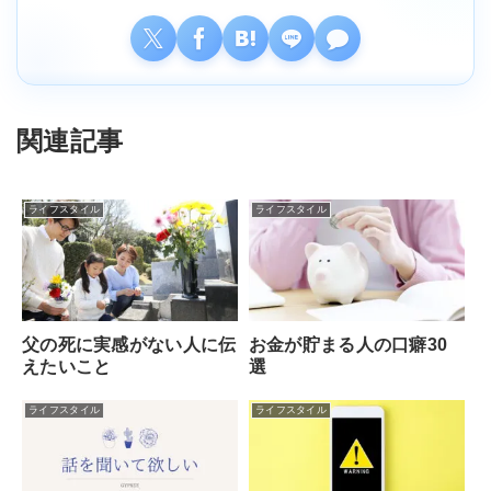
関連記事
ライフスタイル
ライフスタイル
父の死に実感がない人に伝
お金が貯まる人の口癖30
えたいこと
選
ライフスタイル
ライフスタイル