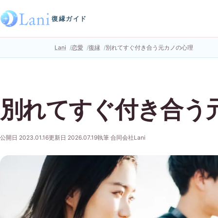
復縁ガイド
Lani
恋愛
復縁
別れてすぐ付き合う元カノの心理
別れてすぐ付き合う
公開日 2023.01.16
更新日 2026.07.19
執筆 合同会社Lani