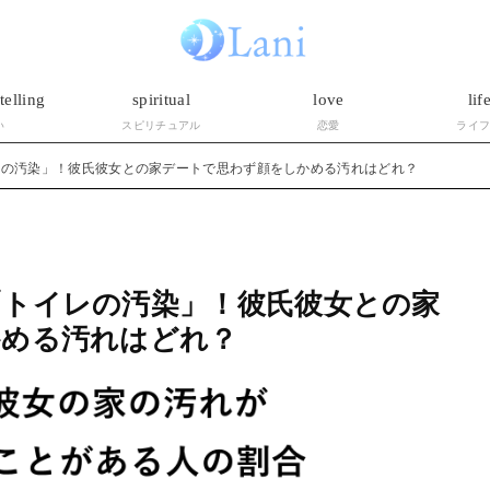
telling
spiritual
love
lif
い
スピリチュアル
恋愛
ライ
レの汚染」！彼氏彼女との家デートで思わず顔をしかめる汚れはどれ？
トイレの汚染」！彼氏彼女との家
かめる汚れはどれ？