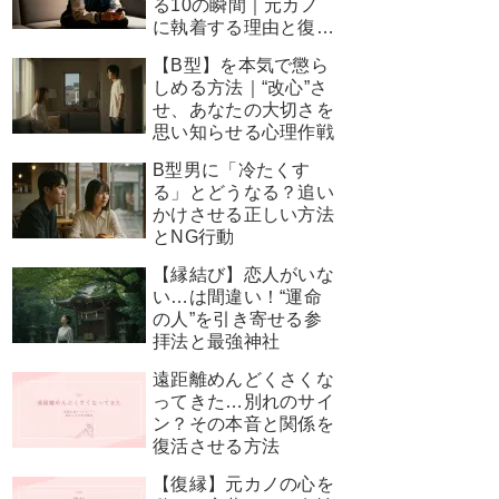
る10の瞬間｜元カノ
に執着する理由と復縁
を叶える神対応
【B型】を本気で懲ら
しめる方法｜“改心”さ
せ、あなたの大切さを
思い知らせる心理作戦
B型男に「冷たくす
る」とどうなる？追い
かけさせる正しい方法
とNG行動
【縁結び】恋人がいな
い…は間違い！“運命
の人”を引き寄せる参
拝法と最強神社
遠距離めんどくさくな
ってきた…別れのサイ
ン？その本音と関係を
復活させる方法
【復縁】元カノの心を