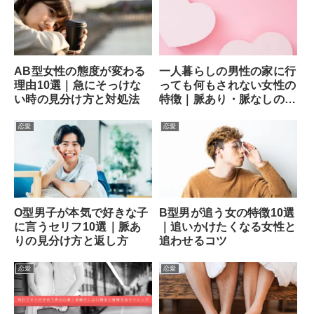
AB型女性の態度が変わる
一人暮らしの男性の家に行
理由10選｜急にそっけな
っても何もされない女性の
い時の見分け方と対処法
特徴｜脈あり・脈なしの見
分け方と次の一手
恋愛
恋愛
O型男子が本気で好きな子
B型男が追う女の特徴10選
に言うセリフ10選｜脈あ
｜追いかけたくなる女性と
りの見分け方と返し方
追わせるコツ
恋愛
恋愛