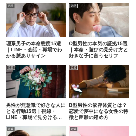
恋愛
恋愛
理系男子の本命態度15選
O型男性の本気の証拠15選
｜LINE・会話・職場でわ
｜本命・遊びの見分け方と
かる脈ありサイン
好きな子に言うセリフ
恋愛
恋愛
男性が無意識で好きな人に
B型男性の依存体質とは？
とる行動15選｜視線・
恋愛で夢中になる女性の特
LINE・職場で見分ける方
徴と距離の縮め方
法
恋愛
恋愛