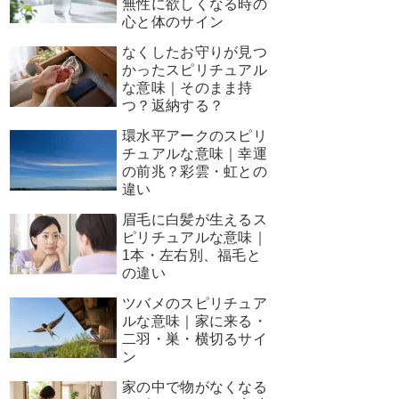
無性に欲しくなる時の
心と体のサイン
なくしたお守りが見つ
かったスピリチュアル
な意味｜そのまま持
つ？返納する？
環水平アークのスピリ
チュアルな意味｜幸運
の前兆？彩雲・虹との
違い
眉毛に白髪が生えるス
ピリチュアルな意味｜
1本・左右別、福毛と
の違い
ツバメのスピリチュア
ルな意味｜家に来る・
二羽・巣・横切るサイ
ン
家の中で物がなくなる