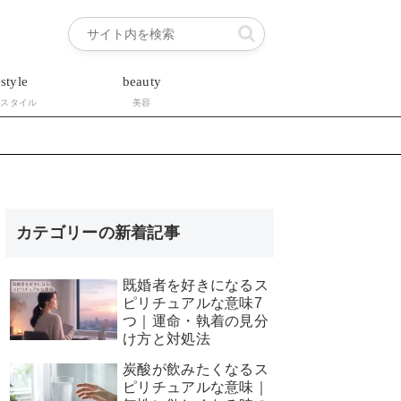
estyle
beauty
フスタイル
美容
カテゴリーの新着記事
既婚者を好きになるス
ピリチュアルな意味7
つ｜運命・執着の見分
け方と対処法
炭酸が飲みたくなるス
ピリチュアルな意味｜