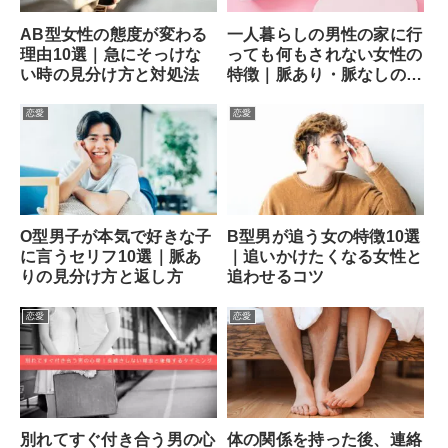
AB型女性の態度が変わる
一人暮らしの男性の家に行
理由10選｜急にそっけな
っても何もされない女性の
い時の見分け方と対処法
特徴｜脈あり・脈なしの見
分け方と次の一手
恋愛
恋愛
O型男子が本気で好きな子
B型男が追う女の特徴10選
に言うセリフ10選｜脈あ
｜追いかけたくなる女性と
りの見分け方と返し方
追わせるコツ
恋愛
恋愛
別れてすぐ付き合う男の心
体の関係を持った後、連絡