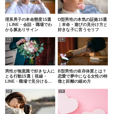
理系男子の本命態度15選
O型男性の本気の証拠15選
｜LINE・会話・職場でわ
｜本命・遊びの見分け方と
かる脈ありサイン
好きな子に言うセリフ
恋愛
恋愛
男性が無意識で好きな人に
B型男性の依存体質とは？
とる行動15選｜視線・
恋愛で夢中になる女性の特
LINE・職場で見分ける方
徴と距離の縮め方
法
恋愛
恋愛