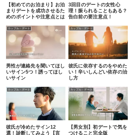
【初めてのお泊まり】お泊
3回目のデートの女性心
まりデートを成功させるた
理！振られることもある？
めのポイントや注意点とは
告白前の要注意点！
カップル・デート
カップル・デート
男性が連絡先を聞いてほし
彼氏に依存するのをやめた
いサイン5つ！誘ってほし
い！辛いしんどい依存の治
いサイン
し方
カップル・デート
カップル・デート
彼氏が冷めたサイン12
【男女別】初デートで気を
選！診断してみよう【言
つけること完全版