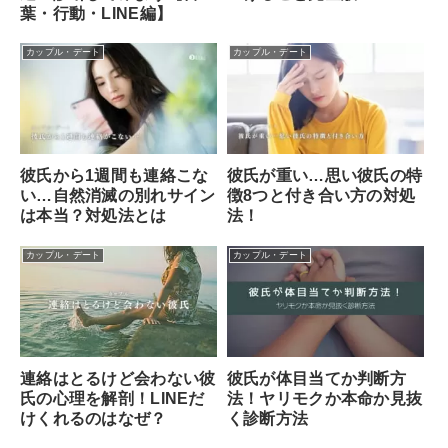
葉・行動・LINE編】
カップル・デート
カップル・デート
彼氏から1週間も連絡こな
彼氏が重い…思い彼氏の特
い…自然消滅の別れサイン
徴8つと付き合い方の対処
は本当？対処法とは
法！
カップル・デート
カップル・デート
彼氏が体目当てか判断方
連絡はとるけど会わない彼
法！ヤリモクか本命か見抜
氏の心理を解剖！LINEだ
く診断方法
けくれるのはなぜ？