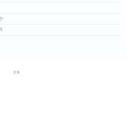
か
ス
広告