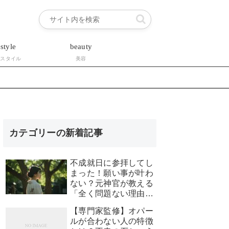
estyle
beauty
フスタイル
美容
カテゴリーの新着記事
不成就日に参拝してし
まった！願い事が叶わ
ない？元神官が教える
「全く問題ない理由」
と安心できる対処法
【専門家監修】オパー
ルが合わない人の特徴