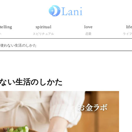
telling
spiritual
love
lif
い
スピリチュアル
恋愛
ライ
を使わない生活のしかた
ない生活のしかた