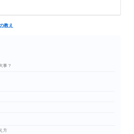
の教え
大事？
え方