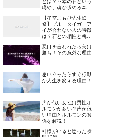
とは？不幸の石という
噂や、魂が求める本当
のサインを解説
【星空こもぴ先生監
修】ブルータイガーア
イが合わない人の特徴
は？石との相性と魂が
求めるサイン
悪口を言われたら実は
勝ち！その意外な理由
思い立ったらすぐ行動
が人生を変える理由！
声が低い女性は男性ホ
ルモンが多い？声が低
い理由とホルモンの関
係を解説！
神様がいると思った瞬