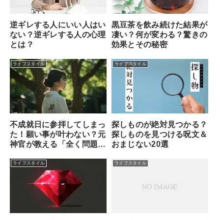
逆ギレする人にいい人はい
黒豆茶を飲み続けた結果が
ない？逆ギレする人の心理
凄い？何が変わる？驚きの
とは？
効果とその秘密
ライフスタイル
ライフスタイル
不成就日に参拝してしまっ
探しものが絶対見つかる？
た！願い事が叶わない？元
探しものを見つける呪文＆
神官が教える「全く問題な
おまじない20選
い理由」と安心できる対処
法
ライフスタイル
ライフスタイル