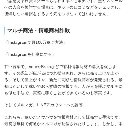
で悪意ある投資スクールも存在するのも事実です。塾やスクール
への入会を検討する場合は、ネットの口コミなどをチェックし、
後悔しない選択をするよう気をつけなくてはいけません。
マルチ商法・情報商材詐欺
「Instagramで月100万稼ぐ方法」
「Instagramを仕事にする」
甘い言葉で、noteやBrainなどで有料情報商材の購入を促しま
す。その認知が広がるにつれ拡散され、さらに売り上げが上が
る。そして値上がりや、新たに高額な情報商材が発売される。最
初はたいして稼いでおらず嘘の情報でも、人が人を呼ぶマルチに
も似た手法で、実際に稼ぐことができているのも事実です。
そしてメルマガ、LINEアカウントへの誘導…
これらも、稼いだノウハウを情報商材として販売する手法です。
最初は無料で何通かメルマガが配信されたりします。しかし、本