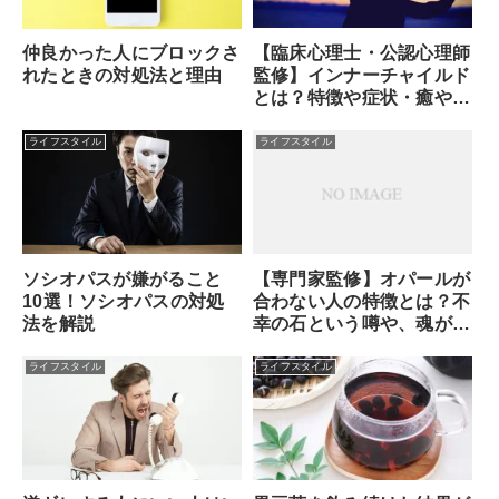
【臨床心理士・公認心理師
仲良かった人にブロックさ
監修】インナーチャイルド
れたときの対処法と理由
とは？特徴や症状・癒やし
方・セルフセラピーのやり
方
ライフスタイル
ライフスタイル
ソシオパスが嫌がること
【専門家監修】オパールが
10選！ソシオパスの対処
合わない人の特徴とは？不
法を解説
幸の石という噂や、魂が求
める本当のサインを解説
ライフスタイル
ライフスタイル