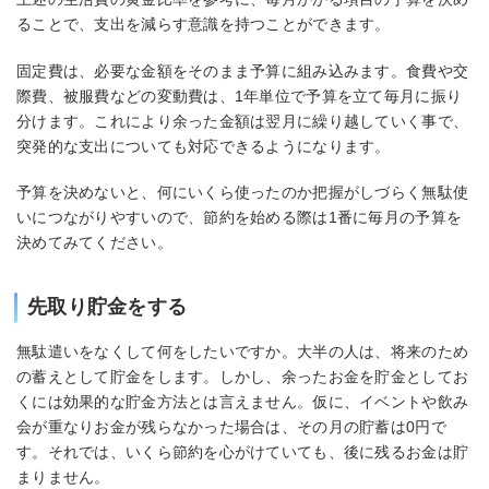
ることで、支出を減らす意識を持つことができます。
固定費は、必要な金額をそのまま予算に組み込みます。食費や交
際費、被服費などの変動費は、1年単位で予算を立て毎月に振り
分けます。これにより余った金額は翌月に繰り越していく事で、
突発的な支出についても対応できるようになります。
予算を決めないと、何にいくら使ったのか把握がしづらく無駄使
いにつながりやすいので、節約を始める際は1番に毎月の予算を
決めてみてください。
先取り貯金をする
無駄遣いをなくして何をしたいですか。大半の人は、将来のため
の蓄えとして貯金をします。しかし、余ったお金を貯金としてお
くには効果的な貯金方法とは言えません。仮に、イベントや飲み
会が重なりお金が残らなかった場合は、その月の貯蓄は0円で
す。それでは、いくら節約を心がけていても、後に残るお金は貯
まりません。