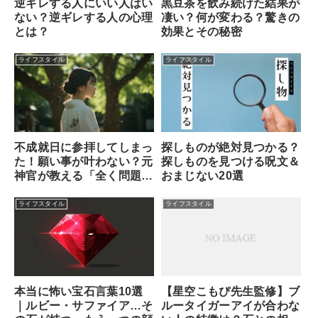
逆ギレする人にいい人はい
黒豆茶を飲み続けた結果が
ない？逆ギレする人の心理
凄い？何が変わる？驚きの
とは？
効果とその秘密
ライフスタイル
ライフスタイル
不成就日に参拝してしまっ
探しものが絶対見つかる？
た！願い事が叶わない？元
探しものを見つける呪文＆
神官が教える「全く問題な
おまじない20選
い理由」と安心できる対処
法
ライフスタイル
ライフスタイル
本当に怖い宝石言葉10選
【星空こもぴ先生監修】ブ
｜ルビー・サファイア…そ
ルータイガーアイが合わな