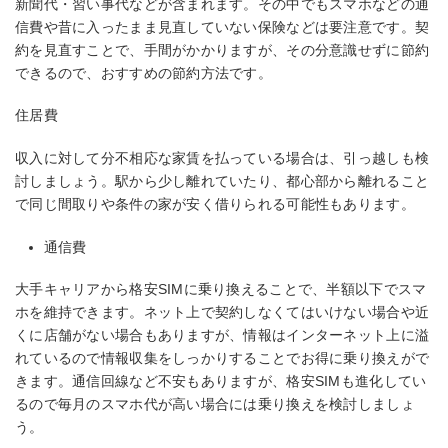
新聞代・習い事代などが含まれます。その中でもスマホなどの通
信費や昔に入ったまま見直していない保険などは要注意です。契
約を見直すことで、手間がかかりますが、その分意識せずに節約
できるので、おすすめの節約方法です。
住居費
収入に対して分不相応な家賃を払っている場合は、引っ越しも検
討しましょう。駅から少し離れていたり、都心部から離れること
で同じ間取りや条件の家が安く借りられる可能性もあります。
通信費
大手キャリアから格安SIMに乗り換えることで、半額以下でスマ
ホを維持できます。ネット上で契約しなくてはいけない場合や近
くに店舗がない場合もありますが、情報はインターネット上に溢
れているので情報収集をしっかりすることでお得に乗り換えがで
きます。通信回線など不安もありますが、格安SIMも進化してい
るので毎月のスマホ代が高い場合には乗り換えを検討しましょ
う。