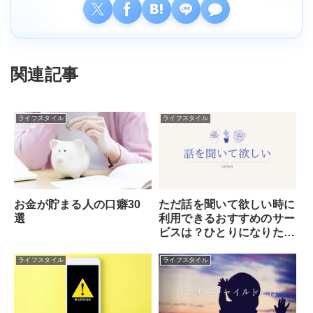
関連記事
ライフスタイル
ライフスタイル
お金が貯まる人の口癖30
ただ話を聞いて欲しい時に
選
利用できるおすすめのサー
ビスは？ひとりになりた
い・誰かに話を聞いてもら
いたいなら電話占い！
ライフスタイル
ライフスタイル