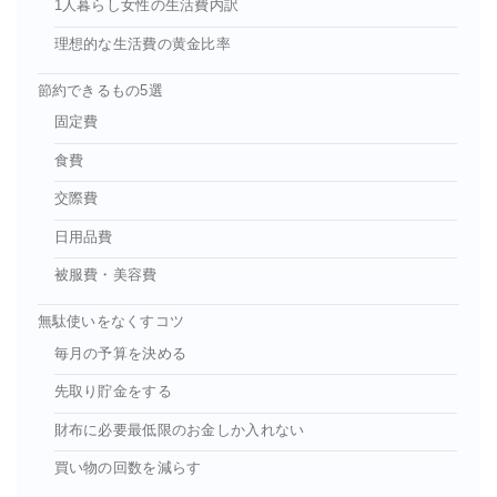
1人暮らし女性の生活費内訳
理想的な生活費の黄金比率
節約できるもの5選
固定費
食費
交際費
日用品費
被服費・美容費
無駄使いをなくすコツ
毎月の予算を決める
先取り貯金をする
財布に必要最低限のお金しか入れない
買い物の回数を減らす