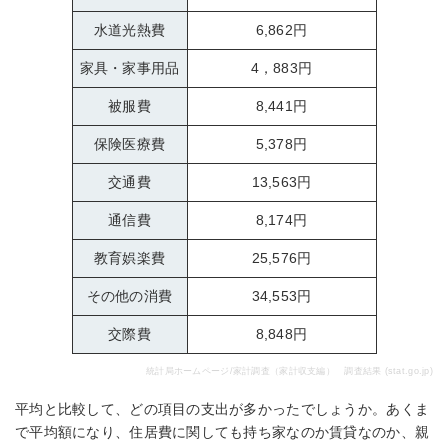
水道光熱費
6,862円
家具・家事用品
4，883円
被服費
8,441円
保険医療費
5,378円
交通費
13,563円
通信費
8,174円
教育娯楽費
25,576円
その他の消費
34,553円
交際費
8,848円
統計局ホームページ/家計調査（家計収支編） 調査結果 (stat.go.jp)
平均と比較して、どの項目の支出が多かったでしょうか。あくま
で平均額になり、住居費に関しても持ち家なのか賃貸なのか、親