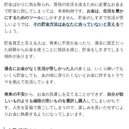
貯金ばかりに気を取られ、普段の生活を送るために必要なお金ま
で貯金に回してしまっては、本末転倒です。
お金は、生活を豊か
にするためのツール
にしかすぎません。貯金のしすぎで生活が苦
しいようでは、
その貯金方法はあなたに合っていないと言える
で
しょう。
貯金貧乏と言える人は、将来に不安があったり、過去に貧乏だっ
た経験からお金を使うことに抵抗を感じ、貯金をしすぎてしまう
傾向があります。
過去にお金がなく生活が苦しかった人
の多くは、いくら稼いでも
いくら貯金しても、あの頃に戻りたくないとお金に対するトラウ
マを抱えて生活しています。
将来の不安
から、お金の見通しを立てることができず、
自分が欲
しいものよりも値段の安いものを選択し購入
してしまいがちで
す。人生を妥協で過ごしてしまうので、楽しみを見いだせずによ
りお金に執着するようになってしまいます。