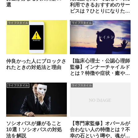
選
利用できるおすすめのサー
ビスは？ひとりになりた
い・誰かに話を聞いてもら
いたいなら電話占い！
ライフスタイル
ライフスタイル
【臨床心理士・公認心理師
仲良かった人にブロックさ
監修】インナーチャイルド
れたときの対処法と理由
とは？特徴や症状・癒やし
方・セルフセラピーのやり
方
ライフスタイル
ライフスタイル
ソシオパスが嫌がること
【専門家監修】オパールが
10選！ソシオパスの対処
合わない人の特徴とは？不
法を解説
幸の石という噂や、魂が求