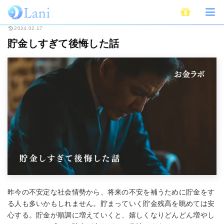
ホーム
ライフスタイル
貯金しすぎて後悔した話
2024.02.17
貯金しすぎて後悔した話
昨今の不安定な社会情勢から、将来の不安を補うために貯金をす
る人も多いかもしれません。貯まっていく貯金残高を眺めては安
心する。貯金が順調に増えていくと、嬉しくなりどんどん増やし