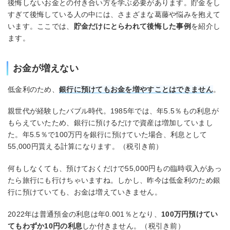
後悔しないお金との付き合い方を学ぶ必要があります。貯金をし
すぎて後悔している人の中には、さまざまな葛藤や悩みを抱えて
います。ここでは、
貯金だけにとらわれて後悔した事例
を紹介し
ます。
お金が増えない
低金利のため、
銀行に預けてもお金を増やすことはできません
。
親世代が経験したバブル時代。1985年では、年5.5％もの利息が
もらえていたため、銀行に預けるだけで資産は増加していまし
た。年5.5％で100万円を銀行に預けていた場合、利息として
55,000円貰える計算になります。（税引き前）
何もしなくても、預けておくだけで55,000円もの臨時収入があっ
たら旅行にも行けちゃいますね。しかし、昨今は低金利のため銀
行に預けていても、お金は増えていきません。
2022年は普通預金の利息は年0.001％となり、
100万円預けてい
てもわずか10円の利息
しか付きません。（税引き前）