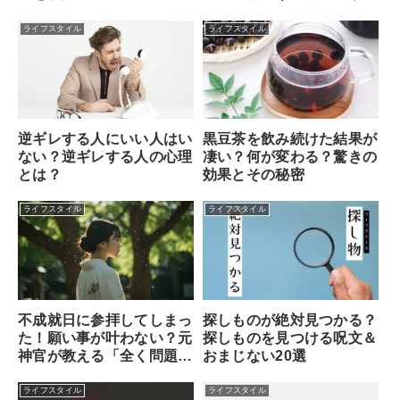
める本当のサインを解説
ライフスタイル
ライフスタイル
逆ギレする人にいい人はい
黒豆茶を飲み続けた結果が
ない？逆ギレする人の心理
凄い？何が変わる？驚きの
とは？
効果とその秘密
ライフスタイル
ライフスタイル
不成就日に参拝してしまっ
探しものが絶対見つかる？
た！願い事が叶わない？元
探しものを見つける呪文＆
神官が教える「全く問題な
おまじない20選
い理由」と安心できる対処
法
ライフスタイル
ライフスタイル