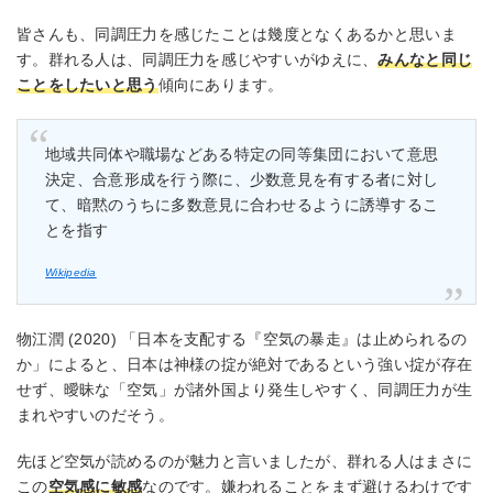
皆さんも、同調圧力を感じたことは幾度となくあるかと思いま
す。群れる人は、同調圧力を感じやすいがゆえに、
みんなと同じ
ことをしたいと思う
傾向にあります。
地域共同体や職場などある特定の同等集団において意思
決定、合意形成を行う際に、少数意見を有する者に対し
て、暗黙のうちに多数意見に合わせるように誘導するこ
とを指す
Wikipedia
物江潤 (2020) 「日本を支配する『空気の暴走』は止められるの
か」によると、日本は神様の掟が絶対であるという強い掟が存在
せず、曖昧な「空気」が諸外国より発生しやすく、同調圧力が生
まれやすいのだそう。
先ほど空気が読めるのが魅力と言いましたが、群れる人はまさに
この
空気感に敏感
なのです。嫌われることをまず避けるわけです