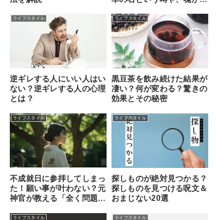
める本当のサインを解説
ライフスタイル
ライフスタイル
逆ギレする人にいい人はい
黒豆茶を飲み続けた結果が
ない？逆ギレする人の心理
凄い？何が変わる？驚きの
とは？
効果とその秘密
ライフスタイル
ライフスタイル
不成就日に参拝してしまっ
探しものが絶対見つかる？
た！願い事が叶わない？元
探しものを見つける呪文＆
神官が教える「全く問題な
おまじない20選
い理由」と安心できる対処
法
ライフスタイル
ライフスタイル