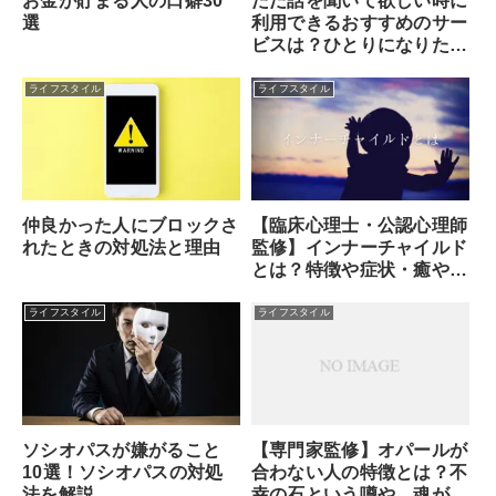
お金が貯まる人の口癖30
ただ話を聞いて欲しい時に
選
利用できるおすすめのサー
ビスは？ひとりになりた
い・誰かに話を聞いてもら
いたいなら電話占い！
ライフスタイル
ライフスタイル
【臨床心理士・公認心理師
仲良かった人にブロックさ
監修】インナーチャイルド
れたときの対処法と理由
とは？特徴や症状・癒やし
方・セルフセラピーのやり
方
ライフスタイル
ライフスタイル
ソシオパスが嫌がること
【専門家監修】オパールが
10選！ソシオパスの対処
合わない人の特徴とは？不
法を解説
幸の石という噂や、魂が求