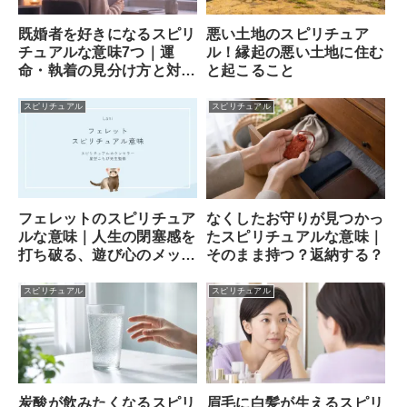
既婚者を好きになるスピリ
悪い土地のスピリチュア
チュアルな意味7つ｜運
ル！縁起の悪い土地に住む
命・執着の見分け方と対処
と起こること
法
スピリチュアル
スピリチュアル
フェレットのスピリチュア
なくしたお守りが見つかっ
ルな意味｜人生の閉塞感を
たスピリチュアルな意味｜
打ち破る、遊び心のメッセ
そのまま持つ？返納する？
ンジャー
スピリチュアル
スピリチュアル
炭酸が飲みたくなるスピリ
眉毛に白髪が生えるスピリ