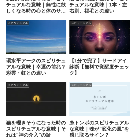
チュアルな意味｜無性に欲
チュアルな意味｜1本・左
しくなる時の心と体のサイ
右別、福毛との違い
ン
スピリチュアル
スピリチュアル
【1分で完了】サードアイ
環水平アークのスピリチュ
診断【無料で覚醒度チェッ
アルな意味｜幸運の前兆？
ク】
彩雲・虹との違い
スピリチュアル
スピリチュアル
猫を轢きそうになった時の
糸トンボのスピリチュアル
スピリチュアルな意味｜そ
な意味｜魂が“変化の風”を
れは“神の介入”の証
感じ取るサイン？