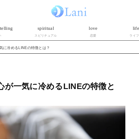
telling
spiritual
love
lif
い
スピリチュアル
恋愛
ライ
気に冷めるLINEの特徴とは？
心が一気に冷めるLINEの特徴と