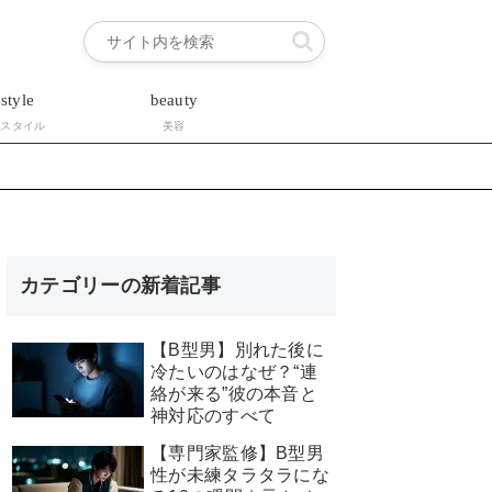
estyle
beauty
フスタイル
美容
カテゴリーの新着記事
【B型男】別れた後に
冷たいのはなぜ？“連
絡が来る”彼の本音と
神対応のすべて
【専門家監修】B型男
性が未練タラタラにな