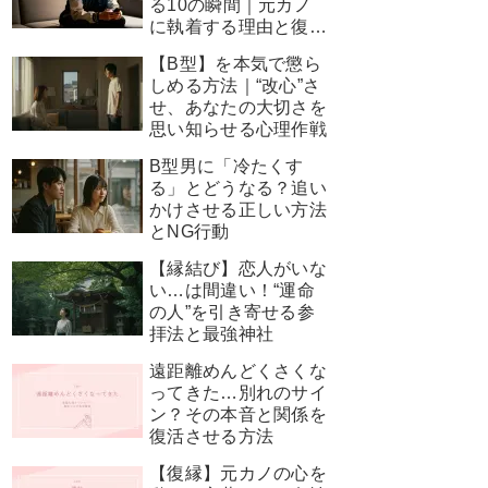
る10の瞬間｜元カノ
に執着する理由と復縁
を叶える神対応
【B型】を本気で懲ら
しめる方法｜“改心”さ
せ、あなたの大切さを
思い知らせる心理作戦
B型男に「冷たくす
る」とどうなる？追い
かけさせる正しい方法
とNG行動
【縁結び】恋人がいな
い…は間違い！“運命
の人”を引き寄せる参
拝法と最強神社
遠距離めんどくさくな
ってきた…別れのサイ
ン？その本音と関係を
復活させる方法
【復縁】元カノの心を