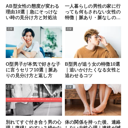
AB型女性の態度が変わる
一人暮らしの男性の家に行
理由10選｜急にそっけな
っても何もされない女性の
い時の見分け方と対処法
特徴｜脈あり・脈なしの見
分け方と次の一手
恋愛
恋愛
O型男子が本気で好きな子
B型男が追う女の特徴10選
に言うセリフ10選｜脈あ
｜追いかけたくなる女性と
りの見分け方と返し方
追わせるコツ
恋愛
恋愛
別れてすぐ付き合う男の心
体の関係を持った後、連絡
理｜復縁しやすい？続かな
しない女性心理｜連絡が減