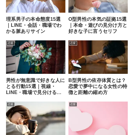
理系男子の本命態度15選
O型男性の本気の証拠15選
｜LINE・会話・職場でわ
｜本命・遊びの見分け方と
かる脈ありサイン
好きな子に言うセリフ
恋愛
恋愛
男性が無意識で好きな人に
B型男性の依存体質とは？
とる行動15選｜視線・
恋愛で夢中になる女性の特
LINE・職場で見分ける方
徴と距離の縮め方
法
恋愛
恋愛