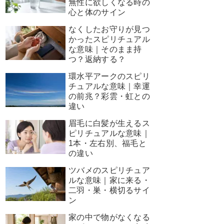
無性に欲しくなる時の
心と体のサイン
なくしたお守りが見つ
かったスピリチュアル
な意味｜そのまま持
つ？返納する？
環水平アークのスピリ
チュアルな意味｜幸運
の前兆？彩雲・虹との
違い
眉毛に白髪が生えるス
ピリチュアルな意味｜
1本・左右別、福毛と
の違い
ツバメのスピリチュア
ルな意味｜家に来る・
二羽・巣・横切るサイ
ン
家の中で物がなくなる