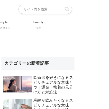
estyle
beauty
フスタイル
美容
カテゴリーの新着記事
既婚者を好きになるス
ピリチュアルな意味7
つ｜運命・執着の見分
け方と対処法
炭酸が飲みたくなるス
ピリチュアルな意味｜