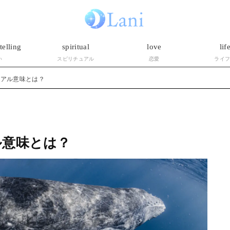
telling
spiritual
love
lif
い
スピリチュアル
恋愛
ライ
ュアル意味とは？
ル意味とは？