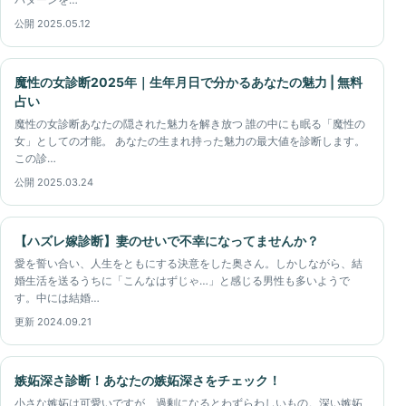
公開 2025.05.12
魔性の女診断2025年｜生年月日で分かるあなたの魅力 | 無料
占い
魔性の女診断あなたの隠された魅力を解き放つ 誰の中にも眠る「魔性の
女」としての才能。 あなたの生まれ持った魅力の最大値を診断します。
この診…
公開 2025.03.24
【ハズレ嫁診断】妻のせいで不幸になってませんか？
愛を誓い合い、人生をともにする決意をした奥さん。しかしながら、結
婚生活を送るうちに「こんなはずじゃ…」と感じる男性も多いようで
す。中には結婚…
更新 2024.09.21
嫉妬深さ診断！あなたの嫉妬深さをチェック！
小さな嫉妬は可愛いですが、過剰になるとわずらわしいもの。深い嫉妬