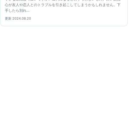
心が友人や恋人とのトラブルを引き起こしてしまうかもしれません。下
手したら別れ…
更新 2024.08.20
診断ガイド
性格、恋愛、心理傾向などをセルフチェックできる診断
記事を案内します。
診断ガイド
利用案内
診断一覧
注意事項