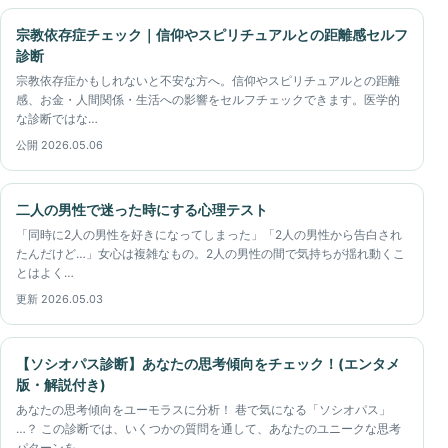
宗教依存症チェック｜信仰やスピリチュアルとの距離感セルフ
診断
宗教依存症かもしれないと不安な方へ。信仰やスピリチュアルとの距離
感、お金・人間関係・生活への影響をセルフチェックできます。医学的
な診断ではな…
公開 2026.05.06
二人の男性で迷った時にする心理テスト
「同時に2人の男性を好きになってしまった」「2人の男性から告白され
たんだけど…」女心は複雑なもの。2人の男性の間で気持ちが揺れ動くこ
とはよく…
更新 2026.05.03
【ソシオパス診断】あなたの思考傾向をチェック！(エンタメ
版・解説付き)
あなたの思考傾向をユーモラスに分析！ 巷で気になる「ソシオパス」
…？ この診断では、いくつかの質問を通して、あなたのユニークな思考
パターンを…