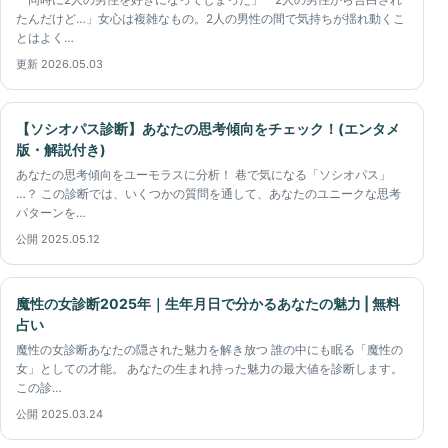
たんだけど…」女心は複雑なもの。2人の男性の間で気持ちが揺れ動くこ
とはよく…
更新 2026.05.03
【ソシオパス診断】あなたの思考傾向をチェック！(エンタメ
版・解説付き)
あなたの思考傾向をユーモラスに分析！ 巷で気になる「ソシオパス」
…？ この診断では、いくつかの質問を通して、あなたのユニークな思考
パターンを…
公開 2025.05.12
魔性の女診断2025年｜生年月日で分かるあなたの魅力 | 無料
占い
魔性の女診断あなたの隠された魅力を解き放つ 誰の中にも眠る「魔性の
女」としての才能。 あなたの生まれ持った魅力の最大値を診断します。
この診…
公開 2025.03.24