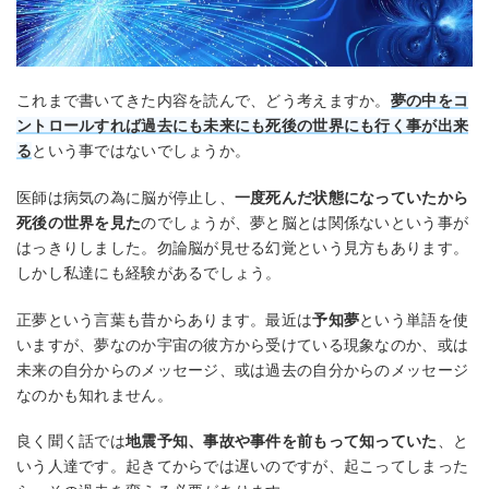
これまで書いてきた内容を読んで、どう考えますか。
夢の中をコ
ントロールすれば過去にも未来にも死後の世界にも行く事が出来
る
という事ではないでしょうか。
医師は病気の為に脳が停止し、
一度死んだ状態になっていたから
死後の世界を見た
のでしょうが、夢と脳とは関係ないという事が
はっきりしました。勿論脳が見せる幻覚という見方もあります。
しかし私達にも経験があるでしょう。
正夢という言葉も昔からあります。最近は
予知夢
という単語を使
いますが、夢なのか宇宙の彼方から受けている現象なのか、或は
未来の自分からのメッセージ、或は過去の自分からのメッセージ
なのかも知れません。
良く聞く話では
地震予知、事故や事件を前もって知っていた
、と
いう人達です。起きてからでは遅いのですが、起こってしまった