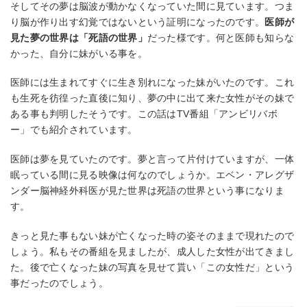
そしてその夢は脳波が動かなくなっていた間に見ています。つま
り脳が作り出す幻覚ではないという証明になったのです。
医師が
見た夢の世界は「死語の世界」
だった様です。何と医師も知らな
かった、自分に妹がいる事を。
医師には生まれてすぐに生き別れになった妹がいたのです。これ
も生死を彷徨った直後に知り、夢の中に出て来た女性がその妹で
ある事も判明したそうです。この話はTV番組「アンビリバボ
ー」でも紹介されています。
医師は夢を見ていたのです。夢と言って片付けていますが、一体
眠っている間に見る映像は何なのでしょうか。エベン・アレグザ
ンダー脳神経外科医が見た世界は死語の世界という事になりま
す。
きっと見た事もない妹が亡くなった時の姿そのままで現れたので
しょう。私もその番組を見ましたが、成人した女性が出てきまし
た。後で亡くなった妹の写真を見せて貰い「この女性だ」という
事だったのでしょう。