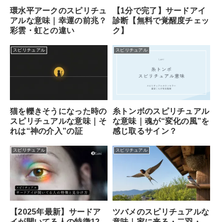
【1分で完了】サードアイ
環水平アークのスピリチュ
診断【無料で覚醒度チェッ
アルな意味｜幸運の前兆？
ク】
彩雲・虹との違い
スピリチュアル
スピリチュアル
猫を轢きそうになった時の
糸トンボのスピリチュアル
スピリチュアルな意味｜そ
な意味｜魂が“変化の風”を
れは“神の介入”の証
感じ取るサイン？
スピリチュアル
スピリチュアル
ツバメのスピリチュアルな
【2025年最新】サードア
意味｜家に来る・二羽・
イが開いてる人の特徴12