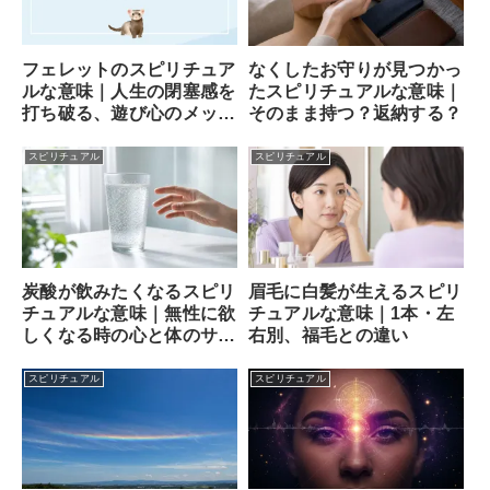
フェレットのスピリチュア
なくしたお守りが見つかっ
ルな意味｜人生の閉塞感を
たスピリチュアルな意味｜
打ち破る、遊び心のメッセ
そのまま持つ？返納する？
ンジャー
スピリチュアル
スピリチュアル
炭酸が飲みたくなるスピリ
眉毛に白髪が生えるスピリ
チュアルな意味｜無性に欲
チュアルな意味｜1本・左
しくなる時の心と体のサイ
右別、福毛との違い
ン
スピリチュアル
スピリチュアル