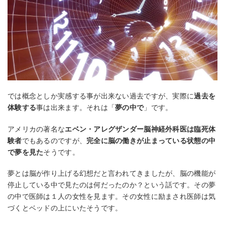
では概念としか実感する事が出来ない過去ですが、実際に
過去を
体験する
事は出来ます。それは「
夢の中で
」です。
アメリカの著名な
エベン・アレグザンダー脳神経外科医は臨死体
験者
でもあるのですが、
完全に脳の働きが止まっている状態の中
で夢を見た
そうです。
夢とは脳が作り上げる幻想だと言われてきましたが、脳の機能が
停止している中で見たのは何だったのか？という話です。その夢
の中で医師は１人の女性を見ます。その女性に励まされ医師は気
づくとベッドの上にいたそうです。