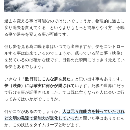
過去を変える事は可能なのではないでしょうか。物理的に過去に
戻り過去を変えてくる、というよりももっと簡単なやり方、今眠
る事で過去を変える事が可能です。
但し夢を見る為に眠る事はいつでも出来ますが、夢をコントロー
ルする事は出来ているのでしょうか。眠っている間に夢（映像）
を見ているのは確かな様です。目覚めた瞬間にはっきり覚えてい
る夢もあるでしょう。
いきなり「
数日前にこんな夢を見た
」と思い出す事もあります。
夢（映像）には確実に何かが隠されて
います。死後の世界にだっ
て行ける事が証明されました。では既に亡くなった人に会いに行
ってみてはいかがでしょうか。
何かコツがあるのでしょうか。
人は元々超能力を持っていたけれ
ど文明の発達で超能力が退化していった
と聞いた事はありません
か。この技法を
タイムリープ
と呼びます。