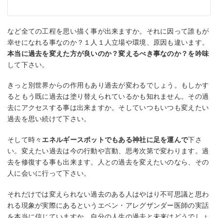
など全ての工程を思い描く事が出来ますか。それに因って誰もが
幸せになれる事なのか？１人１人立場や環境、原因も違います。
本当に過去を変えた方が良いのか？変えるべき事なのか？を吟味
して下さい。
きっと別世界からの作用もあり過去が変わるでしょう。もしかす
るともう既に過去は塗り替えられているかも知れません。その過
去にアクセスする事は出来ますか。そしていつもいつも変えたい
過去を思い続けて下さい。
そして時々
エネルギースポットでもある神社に足を運んで
下さ
い。変えたい過去は今の行動や言動、思考次第で変わります。過
去を修復する事も出来ます。人との過去を変えたいのなら、その
人に会いに行って下さい。
それだけでは変えられない過去のある人はやはり不可思議と思わ
れる現象が実際にあるというエベン・アレグザンダー医師の実話
を本当に信じていますか。自分の人生の過去と未来はどうでしょ