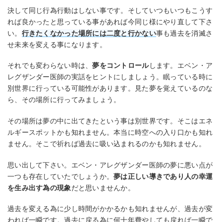
決して同じ行為行動はしない事です。そしていつもいつもこうす
れば良かったと思っている事があれば今同じ様にやり直して下さ
い。
行きたくなかった場所には二度と行かない
事も過去を消滅さ
せ未来を変える事になります。
それでも変わらない時は、
夢をコントロール
します。エベン・ア
レグザンダー医師の実話をヒントにしましょう。眠っている時に
別世界に行っている可能性があります。見た夢を覚えているのな
ら、その場所に行ってみましょう。
その場所は夢の中に出てきたという事は別世界です。そこはエネ
ルギースポットかも知れません。本当に時空への入り口かも知れ
ません。そこで祈れば過去に吸い込まれるのかも知れません。
思い出して下さい。エベン・アレグザンダー医師の夢に悪い点が
一つも存在していたでしょうか。
夢は正しい導きであり人の幸運
を生み出す為の現象
だと思いませんか。
過去を変える為に少し時間がかかるかも知れませんが、過去が変
われば一瞬です。過去に戻る為に何十年費やしても戻れば一瞬で