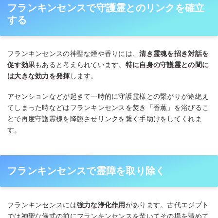
フランキンセンスで守護霊とのリンクを確立
する
フランキンセンスの神聖な煙や香りには、
清き霊魂を招き対話を
促す効果
もあると考えられています。
特に自身の守護霊との間に
は大きな効力を発揮
します。
アセンションなどが起きて一時的に守護霊様との繋がりが途絶え
てしまった時などはフランキンセンスを焚き「香薫」を浴びるこ
とで再度守護霊様を降臨させリンクを繋ぐ手助けをしてくれま
す。
フランキンセンスで霊障を取り除く
フランキンセンスには
強力な浄化作用
があります。古代エジプト
では神聖な儀式の前にフランキンセンスを焚いてその場を清めて