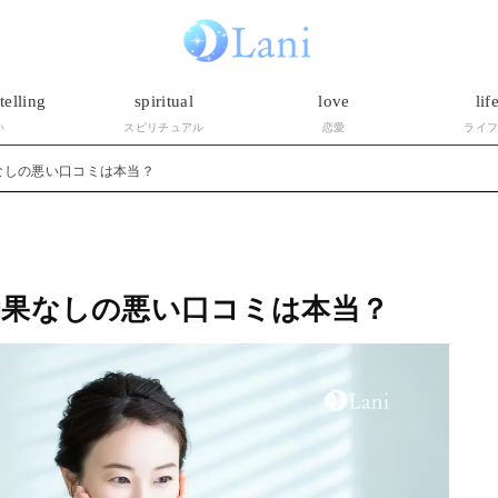
telling
spiritual
love
lif
い
スピリチュアル
恋愛
ライ
なしの悪い口コミは本当？
効果なしの悪い口コミは本当？