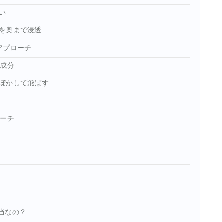
い
を奥まで浸透
アプローチ
ト成分
ぼかして飛ばす
ローチ
当なの？