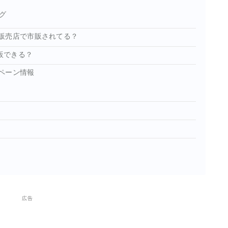
グ
販売店で市販されてる？
販できる？
ペーン情報
広告