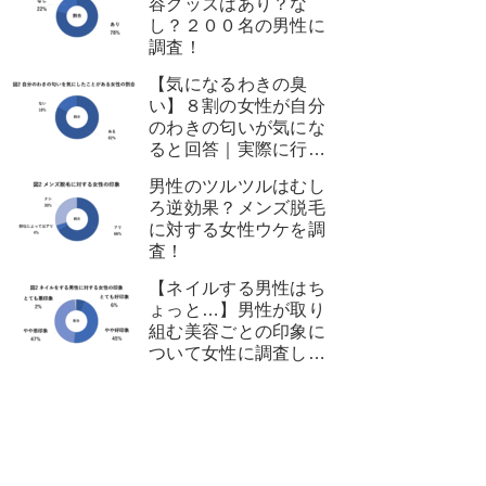
容グッズはあり？な
し？２００名の男性に
調査！
【気になるわきの臭
い】８割の女性が自分
のわきの匂いが気にな
ると回答｜実際に行っ
ている匂い対策とは？
男性のツルツルはむし
ろ逆効果？メンズ脱毛
に対する女性ウケを調
査！
【ネイルする男性はち
ょっと…】男性が取り
組む美容ごとの印象に
ついて女性に調査して
みた！