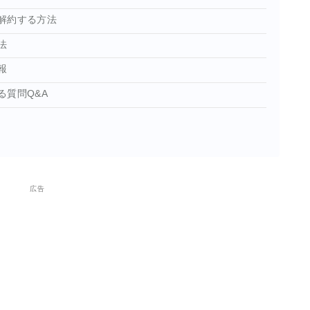
解約する方法
法
報
る質問Q&A
広告