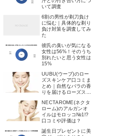
汗との付き合い方につ
いて調査
6割の男性が剃刀負け
に悩む｜具体的な剃り
負け対策を調査してみ
た
彼氏の臭いが気になる
女性は56%！そのうち
別れたいと思う女性は
15%
UUBU(ウーブ)のロー
ズスキンケア口コミま
とめ｜自然なバラの香
りを届けるローズスキ
ンケアの実態に迫る
NECTAROME(ネクタ
ローム)のアルガンオ
イルはモロッコ№1!?
口コミや評価は？
誕生日プレゼントに美