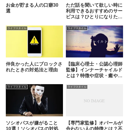
お金が貯まる人の口癖30
ただ話を聞いて欲しい時に
選
利用できるおすすめのサー
ビスは？ひとりになりた
い・誰かに話を聞いてもら
いたいなら電話占い！
ライフスタイル
ライフスタイル
【臨床心理士・公認心理師
仲良かった人にブロックさ
監修】インナーチャイルド
れたときの対処法と理由
とは？特徴や症状・癒やし
方・セルフセラピーのやり
方
ライフスタイル
ライフスタイル
ソシオパスが嫌がること
【専門家監修】オパールが
10選！ソシオパスの対処
合わない人の特徴とは？不