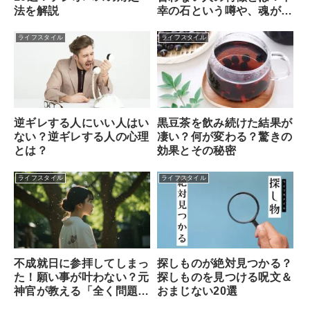
法を解説
幸の石という噂や、魂が求
める本当のサインを解説
ライフスタイル
ライフスタイル
逆ギレする人にいい人はい
黒豆茶を飲み続けた結果が
ない？逆ギレする人の心理
凄い？何が変わる？驚きの
とは？
効果とその秘密
ライフスタイル
ライフスタイル
不成就日に参拝してしまっ
探しものが絶対見つかる？
た！願い事が叶わない？元
探しものを見つける呪文＆
神官が教える「全く問題な
おまじない20選
い理由」と安心できる対処