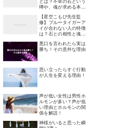
とは？不幸の石という
噂や、魂が求める本当
のサインを解説
【星空こもぴ先生監
修】ブルータイガーア
イが合わない人の特徴
は？石との相性と魂が
求めるサイン
悪口を言われたら実は
勝ち！その意外な理由
思い立ったらすぐ行動
が人生を変える理由！
声が低い女性は男性ホ
ルモンが多い？声が低
い理由とホルモンの関
係を解説！
神様がいると思った瞬