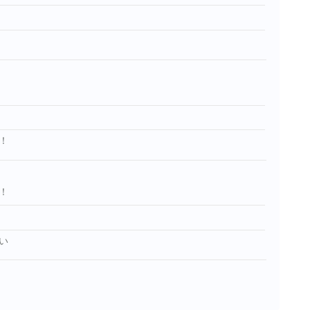
！
！
い