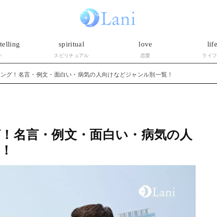
telling
spiritual
love
lif
い
スピリチュアル
恋愛
ライ
キング！名言・例文・面白い・病気の人向けなどジャンル別一覧！
！名言・例文・面白い・病気の人
！