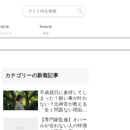
estyle
beauty
フスタイル
美容
カテゴリーの新着記事
不成就日に参拝してし
まった！願い事が叶わ
ない？元神官が教える
「全く問題ない理由」
と安心できる対処法
【専門家監修】オパー
ルが合わない人の特徴