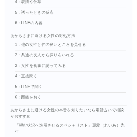
4：表情や仕草
5：誘ったときの反応
6：LINEの内容
あからさまに避ける女性の対処方法
1：他の女性と仲の良いところを見せる
2：共通の友人から探りをいれる
3：女性を食事に誘ってみる
4：直接聞く
5：LINEで聞く
6：距離をおく
あからさまに避ける女性の本音を知りたいなら電話占いで相談
がおすすめ
「望む状況へ進展させるスペシャリスト」麗愛（れいあ）先
生