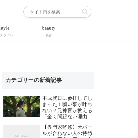
estyle
beauty
フスタイル
美容
カテゴリーの新着記事
不成就日に参拝してし
まった！願い事が叶わ
ない？元神官が教える
「全く問題ない理由」
と安心できる対処法
【専門家監修】オパー
ルが合わない人の特徴