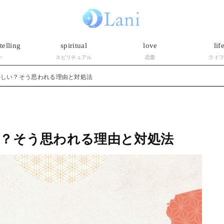
telling
spiritual
love
lif
い
スピリチュアル
恋愛
ライ
かしい？そう思われる理由と対処法
？そう思われる理由と対処法