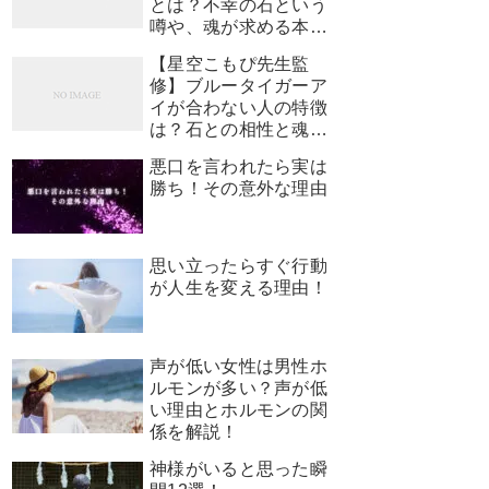
とは？不幸の石という
噂や、魂が求める本当
のサインを解説
【星空こもぴ先生監
修】ブルータイガーア
イが合わない人の特徴
は？石との相性と魂が
求めるサイン
悪口を言われたら実は
勝ち！その意外な理由
思い立ったらすぐ行動
が人生を変える理由！
声が低い女性は男性ホ
ルモンが多い？声が低
い理由とホルモンの関
係を解説！
神様がいると思った瞬